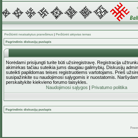
Peržiūrėti neatsakytus pranešimus
|
Peržiūrėti aktyvias temas
Pagrindinis diskusijų puslapis
Norėdami prisijungti turite būti užsiregistravę. Registracija užtrun
akimirkas tačiau suteikia jums daugiau galimybių. Diskusijų admini
suteikti papildomas teises registruotiems vartotojams. Prieš užsi
susipažinkite su naudojimosi sąlygomis ir nuostatomis. Naršydam
perskaitykite kiekvieno forumo taisykles.
Naudojimosi sąlygos
|
Privatumo politika
Pagrindinis diskusijų puslapis
Powe