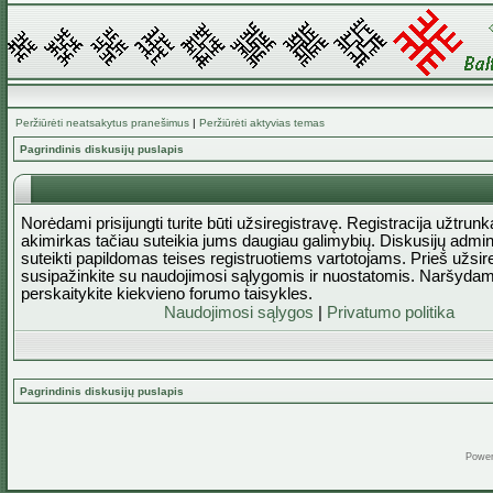
Peržiūrėti neatsakytus pranešimus
|
Peržiūrėti aktyvias temas
Pagrindinis diskusijų puslapis
Norėdami prisijungti turite būti užsiregistravę. Registracija užtrun
akimirkas tačiau suteikia jums daugiau galimybių. Diskusijų admini
suteikti papildomas teises registruotiems vartotojams. Prieš užsi
susipažinkite su naudojimosi sąlygomis ir nuostatomis. Naršydam
perskaitykite kiekvieno forumo taisykles.
Naudojimosi sąlygos
|
Privatumo politika
Pagrindinis diskusijų puslapis
Powe