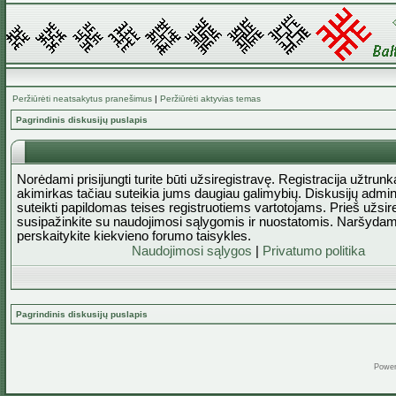
Peržiūrėti neatsakytus pranešimus
|
Peržiūrėti aktyvias temas
Pagrindinis diskusijų puslapis
Norėdami prisijungti turite būti užsiregistravę. Registracija užtrun
akimirkas tačiau suteikia jums daugiau galimybių. Diskusijų admini
suteikti papildomas teises registruotiems vartotojams. Prieš užsi
susipažinkite su naudojimosi sąlygomis ir nuostatomis. Naršydam
perskaitykite kiekvieno forumo taisykles.
Naudojimosi sąlygos
|
Privatumo politika
Pagrindinis diskusijų puslapis
Powe