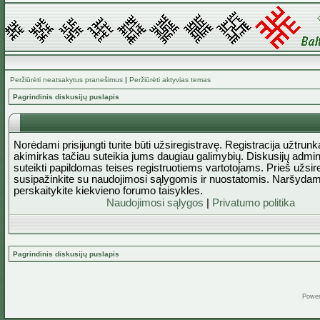
Peržiūrėti neatsakytus pranešimus
|
Peržiūrėti aktyvias temas
Pagrindinis diskusijų puslapis
Norėdami prisijungti turite būti užsiregistravę. Registracija užtrun
akimirkas tačiau suteikia jums daugiau galimybių. Diskusijų admini
suteikti papildomas teises registruotiems vartotojams. Prieš užsi
susipažinkite su naudojimosi sąlygomis ir nuostatomis. Naršydam
perskaitykite kiekvieno forumo taisykles.
Naudojimosi sąlygos
|
Privatumo politika
Pagrindinis diskusijų puslapis
Powe