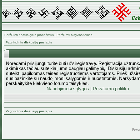
Peržiūrėti neatsakytus pranešimus
|
Peržiūrėti aktyvias temas
Pagrindinis diskusijų puslapis
Norėdami prisijungti turite būti užsiregistravę. Registracija užtrun
akimirkas tačiau suteikia jums daugiau galimybių. Diskusijų admini
suteikti papildomas teises registruotiems vartotojams. Prieš užsi
susipažinkite su naudojimosi sąlygomis ir nuostatomis. Naršydam
perskaitykite kiekvieno forumo taisykles.
Naudojimosi sąlygos
|
Privatumo politika
Pagrindinis diskusijų puslapis
Powe