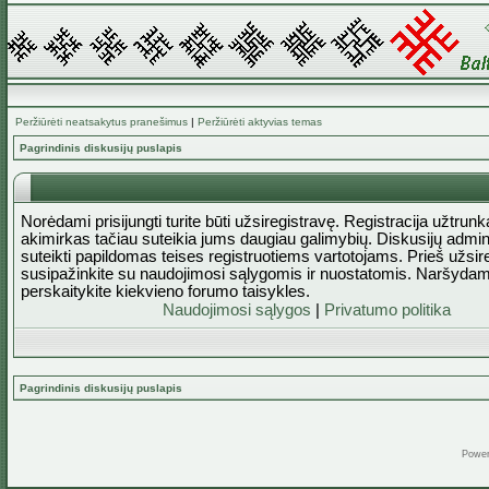
Peržiūrėti neatsakytus pranešimus
|
Peržiūrėti aktyvias temas
Pagrindinis diskusijų puslapis
Norėdami prisijungti turite būti užsiregistravę. Registracija užtrun
akimirkas tačiau suteikia jums daugiau galimybių. Diskusijų admini
suteikti papildomas teises registruotiems vartotojams. Prieš užsi
susipažinkite su naudojimosi sąlygomis ir nuostatomis. Naršydam
perskaitykite kiekvieno forumo taisykles.
Naudojimosi sąlygos
|
Privatumo politika
Pagrindinis diskusijų puslapis
Powe