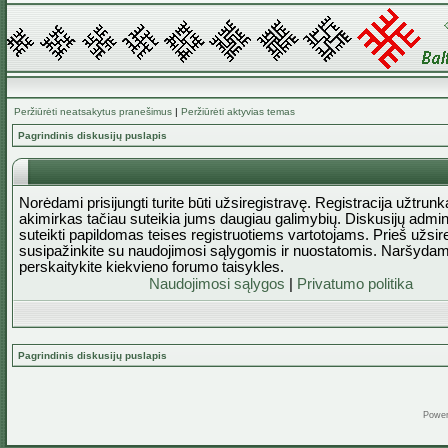
Peržiūrėti neatsakytus pranešimus
|
Peržiūrėti aktyvias temas
Pagrindinis diskusijų puslapis
Norėdami prisijungti turite būti užsiregistravę. Registracija užtrun
akimirkas tačiau suteikia jums daugiau galimybių. Diskusijų admini
suteikti papildomas teises registruotiems vartotojams. Prieš užsi
susipažinkite su naudojimosi sąlygomis ir nuostatomis. Naršydam
perskaitykite kiekvieno forumo taisykles.
Naudojimosi sąlygos
|
Privatumo politika
Pagrindinis diskusijų puslapis
Powe