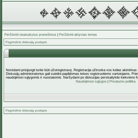
Peržiūrėti neatsakytus pranešimus
|
Peržiūrėti aktyvias temas
Pagrindinis diskusijų puslapis
Norėdami prisijungti turite būti užsiregistravę. Registracija užtrunka vos kelias akimirkas
Diskusijų administratorius gali suteikti papildomas teises registruotiems vartotojams. Pri
naudojimosi sąlygomis ir nuostatomis. Naršydami po diskusijas perskaitykite kiekvieno f
Naudojimosi sąlygos
|
Privatumo politika
Pagrindinis diskusijų puslapis