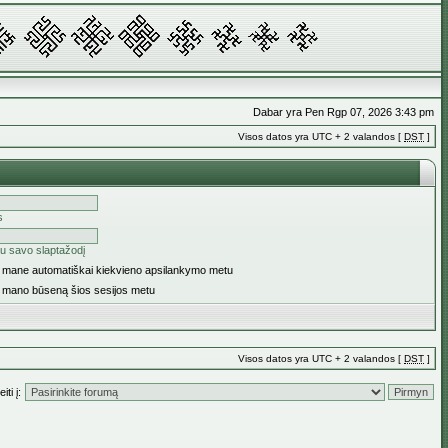
Dabar yra Pen Rgp 07, 2026 3:43 pm
Visos datos yra UTC + 2 valandos [
DST
]
s
u savo slaptažodį
ti mane automatiškai kiekvieno apsilankymo metu
i mano būseną šios sesijos metu
Visos datos yra UTC + 2 valandos [
DST
]
iti į: