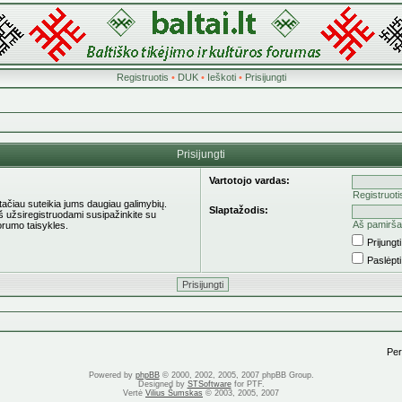
Registruotis
•
DUK
•
Ieškoti
•
Prisijungti
Prisijungti
Vartotojo vardas:
Registruoti
 tačiau suteikia jums daugiau galimybių.
Slaptažodis:
eš užsiregistruodami susipažinkite su
Aš pamirša
orumo taisykles.
Prijung
Paslėpt
Pere
Powered by
phpBB
© 2000, 2002, 2005, 2007 phpBB Group.
Designed by
STSoftware
for PTF.
Vertė
Vilius Šumskas
© 2003, 2005, 2007