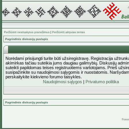
Peržiūrėti neatsakytus pranešimus
|
Peržiūrėti aktyvias temas
Pagrindinis diskusijų puslapis
Norėdami prisijungti turite būti užsiregistravę. Registracija užtrun
akimirkas tačiau suteikia jums daugiau galimybių. Diskusijų admini
suteikti papildomas teises registruotiems vartotojams. Prieš užsi
susipažinkite su naudojimosi sąlygomis ir nuostatomis. Naršydam
perskaitykite kiekvieno forumo taisykles.
Naudojimosi sąlygos
|
Privatumo politika
Pagrindinis diskusijų puslapis
Powe