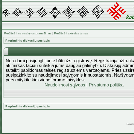
Peržiūrėti neatsakytus pranešimus
|
Peržiūrėti aktyvias temas
Pagrindinis diskusijų puslapis
Norėdami prisijungti turite būti užsiregistravę. Registracija užtrun
akimirkas tačiau suteikia jums daugiau galimybių. Diskusijų admini
suteikti papildomas teises registruotiems vartotojams. Prieš užsi
susipažinkite su naudojimosi sąlygomis ir nuostatomis. Naršydam
perskaitykite kiekvieno forumo taisykles.
Naudojimosi sąlygos
|
Privatumo politika
Pagrindinis diskusijų puslapis
Powe