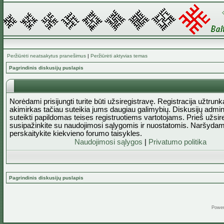
Peržiūrėti neatsakytus pranešimus
|
Peržiūrėti aktyvias temas
Pagrindinis diskusijų puslapis
Norėdami prisijungti turite būti užsiregistravę. Registracija užtrun
akimirkas tačiau suteikia jums daugiau galimybių. Diskusijų admini
suteikti papildomas teises registruotiems vartotojams. Prieš užsi
susipažinkite su naudojimosi sąlygomis ir nuostatomis. Naršydam
perskaitykite kiekvieno forumo taisykles.
Naudojimosi sąlygos
|
Privatumo politika
Pagrindinis diskusijų puslapis
Powe