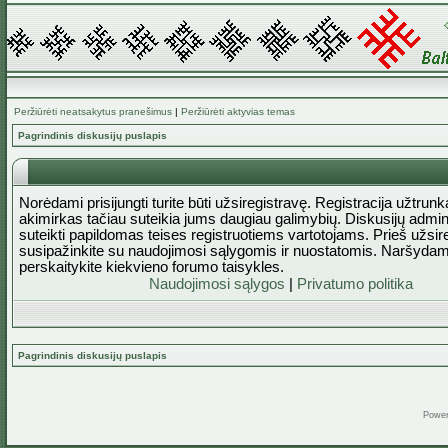
Peržiūrėti neatsakytus pranešimus
|
Peržiūrėti aktyvias temas
Pagrindinis diskusijų puslapis
Norėdami prisijungti turite būti užsiregistravę. Registracija užtrun
akimirkas tačiau suteikia jums daugiau galimybių. Diskusijų admini
suteikti papildomas teises registruotiems vartotojams. Prieš užsi
susipažinkite su naudojimosi sąlygomis ir nuostatomis. Naršydam
perskaitykite kiekvieno forumo taisykles.
Naudojimosi sąlygos
|
Privatumo politika
Pagrindinis diskusijų puslapis
Powe