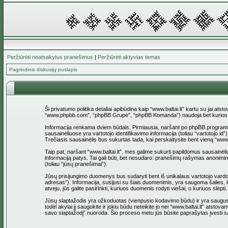
Peržiūrėti neatsakytus pranešimus
|
Peržiūrėti aktyvias temas
Pagrindinis diskusijų puslapis
Ši privatumo politika detaliai apibūdina kaip “www.baltai.lt” kartu su jai at
“www.phpbb.com”, “phpBB Grupė”, “phpBB Komanda”) naudoja bet kurios sesi
Informacija renkama dviem būdais. Pirmiausia, naršant po phpBB programinė įr
sausainėliuose yra vartotojo identifikavimo informacija (toliau “vartotojo i
Trečiasis sausainėlis bus sukurtas tada, kai perskaitysite bent vieną “www
Taip pat, naršant “www.baltai.lt”, mes galime sukurti papildomus sausainėli
informaciją patys. Tai gali būti, bet nesudaro: pranešimų rašymas anoniminio
(toliau “jūsų pranešimai”).
Jūsų prisijungimo duomenys bus sudaryti bent iš unikalaus vartotojo vardo (to
adresas”). Informacija, susijusi su šiais duomenimis, yra saugoma šalies, ku
atveju, jūs galite pasirinkti, kuriuos duomenis rodyti viešai, o kuriuos slė
Jūsų slaptažodis yra užkoduotas (vienpusio kodavimo būdu) ir yra saugus. T
todėl akylai jį saugokite ir jokiu būdu neteikite jo nei “www.baltai.lt” at
savo slaptažodį” nuoroda. Šio proceso metu jūs būsite paprašytas įvesti sa