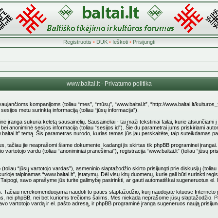
Registruotis
•
DUK
•
Ieškoti
•
Prisijungti
www.baltai.lt - Privatumo politika
stovaujančioms kompanijoms (toliau “mes”, “mūsų”, “www.baltai.lt”, “http://www.baltai.lt/kulturos
jos metu surinktą informaciją (toliau “jūsų informacija”).
anga sukuria keletą sausainėlių. Sausainėliai - tai maži tekstiniai failai, kurie atsiunčiami 
d”) bei anoniminė sesijos informacija (toliau “sesijos id”). Šie du parametrai jums priskiriami
.baltai.lt” temą. Šis parametras nurodo, kurias temas jūs jau perskaitėte, taip suteikdamas p
us, tačiau jie neaprašomi šiame dokumente, kadangi jis skirtas tik phpBB programinei įrangai.
 vartotojo vardu (toliau “anoniminiai pranešimai”), registracija “www.baltai.lt” (toliau “jūsų
liau “jūsų vartotojo vardas”), asmeninio slaptažodžio skirto prisijungti prie diskusijų (toliau “
rioje talpinamas “www.baltai.lt”, įstatymų. Dėl visų kitų duomenų, kurie gali būti surinkti reg
pti. Taipogi, savo aprašyme jūs turite galimybę pasirinkti, ar gauti automatiškai sugeneruotus e
ačiau nerekomenduojama naudoti to paties slaptažodžio, kurį naudojate kituose Interneto pusl
stovams, nei phpBB, nei bet kurioms trečioms šalims. Mes niekada neprašome jūsų slaptažodžio. 
vo vartotojo vardą ir el. pašto adresą, ir phpBB programinė įranga sugeneruos naują prisijun