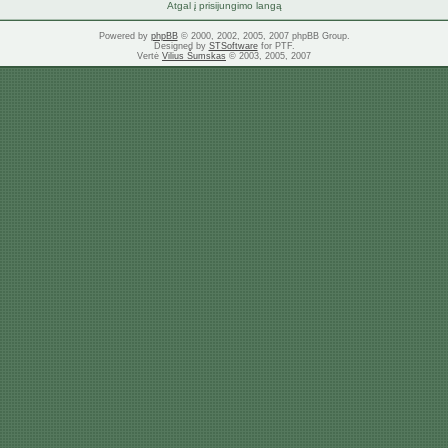
Atgal į prisijungimo langą
Powered by
phpBB
© 2000, 2002, 2005, 2007 phpBB Group.
Designed by
STSoftware
for PTF.
Vertė
Vilius Šumskas
© 2003, 2005, 2007