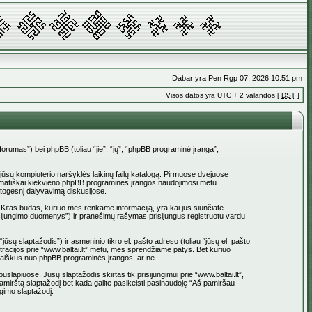
Dabar yra Pen Rgp 07, 2026 10:51 pm
Visos datos yra UTC + 2 valandos [
DST
]
_forumas”) bei phpBB (toliau “jie”, “jų”, “phpBB programinė įranga”,
į jūsų kompiuterio naršyklės laikinų failų katalogą. Pirmuose dvejuose
 automatiškai kiekvieno phpBB programinės įrangos naudojimosi metu.
atogesnį dalyvavimą diskusijose.
 Kitas būdas, kuriuo mes renkame informaciją, yra kai jūs siunčiate
 prisijungimo duomenys”) ir pranešimų rašymas prisijungus registruotu vardu
jūsų slaptažodis”) ir asmeninio tikro el. pašto adreso (toliau “jūsų el. pašto
istracijos prie “www.baltai.lt” metu, mes sprendžiame patys. Bet kuriuo
l. laiškus nuo phpBB programinės įrangos, ar ne.
apiuose. Jūsų slaptažodis skirtas tik prisijungimui prie “www.baltai.lt”,
Pamirštą slaptažodį bet kada galite pasikeisti pasinaudoję “Aš pamiršau
gimo slaptažodį.