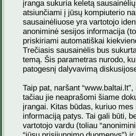
įranga sukuria keletą sausainėlių. 
atsiunčiami į jūsų kompiuterio na
sausainėliuose yra vartotojo ident
anoniminė sesijos informacija (to
priskiriami automatiškai kiekvi
Trečiasis sausainėlis bus sukurta
temą. Šis parametras nurodo, kur
patogesnį dalyvavimą diskusijos
Taip pat, naršant “www.baltai.lt”
tačiau jie neaprašomi šiame doku
įrangai. Kitas būdas, kuriuo mes 
informaciją patys. Tai gali būti
vartotojo vardu (toliau “anonimini
“jūsų prisijungimo duomenys”) ir