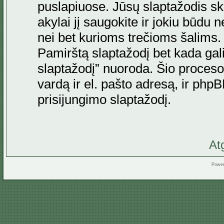
puslapiuose. Jūsų slaptažodis skir
akylai jį saugokite ir jokiu būdu 
nei bet kurioms trečioms šalims
Pamirštą slaptažodį bet kada gal
slaptažodį” nuoroda. Šio proceso
vardą ir el. pašto adresą, ir ph
prisijungimo slaptažodį.
At
Powe