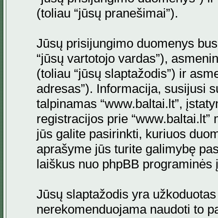
(toliau “jūsų pranešimai”).
Jūsų prisijungimo duomenys bus s
“jūsų vartotojo vardas”), asmenini
(toliau “jūsų slaptažodis”) ir asme
adresas”). Informacija, susijusi 
talpinamas “www.baltai.lt”, įstaty
registracijos prie “www.baltai.lt
jūs galite pasirinkti, kuriuos duo
aprašyme jūs turite galimybę pasi
laiškus nuo phpBB programinės į
Jūsų slaptažodis yra užkoduotas
nerekomenduojama naudoti to pati