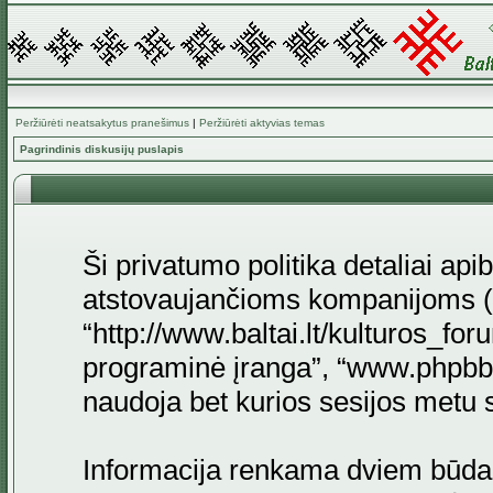
Peržiūrėti neatsakytus pranešimus
|
Peržiūrėti aktyvias temas
Pagrindinis diskusijų puslapis
Ši privatumo politika detaliai api
atstovaujančioms kompanijoms (to
“http://www.baltai.lt/kulturos_for
programinė įranga”, “www.phpb
naudoja bet kurios sesijos metu su
Informacija renkama dviem būda