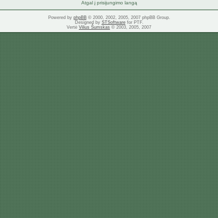
Atgal į prisijungimo langą
Powered by
phpBB
© 2000, 2002, 2005, 2007 phpBB Group.
Designed by
STSoftware
for PTF.
Vertė
Vilius Šumskas
© 2003, 2005, 2007