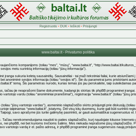
Registruotis
•
DUK
•
Ieškoti
•
Prisijungti
www.baltai.lt - Privatumo politika
stovaujančioms kompanijoms (toliau “mes”, “mūsų”, “www.baltai.lt”, “http://www.baltai.lt/kulturos
jos metu surinktą informaciją (toliau “jūsų informacija”).
anga sukuria keletą sausainėlių. Sausainėliai - tai maži tekstiniai failai, kurie atsiunčiami 
d”) bei anoniminė sesijos informacija (toliau “sesijos id”). Šie du parametrai jums priskiriami
.baltai.lt” temą. Šis parametras nurodo, kurias temas jūs jau perskaitėte, taip suteikdamas p
us, tačiau jie neaprašomi šiame dokumente, kadangi jis skirtas tik phpBB programinei įrangai.
 vartotojo vardu (toliau “anoniminiai pranešimai”), registracija “www.baltai.lt” (toliau “jūsų
liau “jūsų vartotojo vardas”), asmeninio slaptažodžio skirto prisijungti prie diskusijų (toliau “
rioje talpinamas “www.baltai.lt”, įstatymų. Dėl visų kitų duomenų, kurie gali būti surinkti reg
pti. Taipogi, savo aprašyme jūs turite galimybę pasirinkti, ar gauti automatiškai sugeneruotus e
ačiau nerekomenduojama naudoti to paties slaptažodžio, kurį naudojate kituose Interneto pusl
stovams, nei phpBB, nei bet kurioms trečioms šalims. Mes niekada neprašome jūsų slaptažodžio. 
vo vartotojo vardą ir el. pašto adresą, ir phpBB programinė įranga sugeneruos naują prisijun