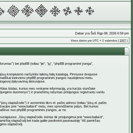
Dabar yra Šeš Rgp 08, 2026 6:59 pm
Visos datos yra UTC + 2 valandos [
DST
]
_forumas”) bei phpBB (toliau “jie”, “jų”, “phpBB programinė įranga”,
į jūsų kompiuterio naršyklės laikinų failų katalogą. Pirmuose dvejuose
 automatiškai kiekvieno phpBB programinės įrangos naudojimosi metu.
atogesnį dalyvavimą diskusijose.
 Kitas būdas, kuriuo mes renkame informaciją, yra kai jūs siunčiate
 prisijungimo duomenys”) ir pranešimų rašymas prisijungus registruotu vardu
jūsų slaptažodis”) ir asmeninio tikro el. pašto adreso (toliau “jūsų el. pašto
istracijos prie “www.baltai.lt” metu, mes sprendžiame patys. Bet kuriuo
l. laiškus nuo phpBB programinės įrangos, ar ne.
apiuose. Jūsų slaptažodis skirtas tik prisijungimui prie “www.baltai.lt”,
Pamirštą slaptažodį bet kada galite pasikeisti pasinaudoję “Aš pamiršau
gimo slaptažodį.