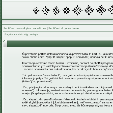
Peržiūrėti neatsakytus pranešimus
|
Peržiūrėti aktyvias temas
Pagrindinis diskusijų puslapis
Ši privatumo politika detaliai apibūdina kaip “www.baltai.lt” kartu su jai at
“www.phpbb.com”, “phpBB Grupė”, “phpBB Komanda”) naudoja bet kurios sesi
Informacija renkama dviem būdais. Pirmiausia, naršant po phpBB programinė įr
sausainėliuose yra vartotojo identifikavimo informacija (toliau “vartotojo i
Trečiasis sausainėlis bus sukurtas tada, kai perskaitysite bent vieną “www
Taip pat, naršant “www.baltai.lt”, mes galime sukurti papildomus sausainėli
informaciją patys. Tai gali būti, bet nesudaro: pranešimų rašymas anoniminio
(toliau “jūsų pranešimai”).
Jūsų prisijungimo duomenys bus sudaryti bent iš unikalaus vartotojo vardo (to
adresas”). Informacija, susijusi su šiais duomenimis, yra saugoma šalies, ku
atveju, jūs galite pasirinkti, kuriuos duomenis rodyti viešai, o kuriuos slė
Jūsų slaptažodis yra užkoduotas (vienpusio kodavimo būdu) ir yra saugus. T
todėl akylai jį saugokite ir jokiu būdu neteikite jo nei “www.baltai.lt” at
savo slaptažodį” nuoroda. Šio proceso metu jūs būsite paprašytas įvesti sa