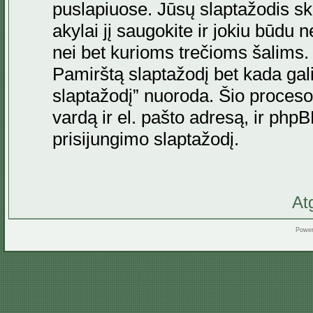
puslapiuose. Jūsų slaptažodis skir
akylai jį saugokite ir jokiu būdu 
nei bet kurioms trečioms šalims
Pamirštą slaptažodį bet kada gal
slaptažodį” nuoroda. Šio proceso
vardą ir el. pašto adresą, ir ph
prisijungimo slaptažodį.
At
Powe