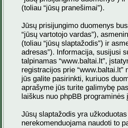
(toliau “jūsų pranešimai”).
Jūsų prisijungimo duomenys bus s
“jūsų vartotojo vardas”), asmenini
(toliau “jūsų slaptažodis”) ir asme
adresas”). Informacija, susijusi 
talpinamas “www.baltai.lt”, įstaty
registracijos prie “www.baltai.lt
jūs galite pasirinkti, kuriuos duo
aprašyme jūs turite galimybę pasi
laiškus nuo phpBB programinės į
Jūsų slaptažodis yra užkoduotas
nerekomenduojama naudoti to pati