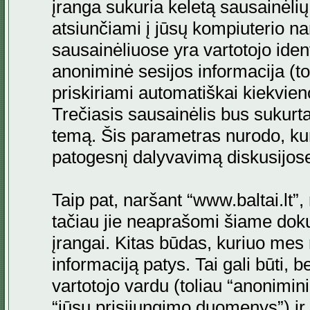
įranga sukuria keletą sausainėlių. 
atsiunčiami į jūsų kompiuterio na
sausainėliuose yra vartotojo ident
anoniminė sesijos informacija (to
priskiriami automatiškai kiekvi
Trečiasis sausainėlis bus sukurta
temą. Šis parametras nurodo, kur
patogesnį dalyvavimą diskusijos
Taip pat, naršant “www.baltai.lt”
tačiau jie neaprašomi šiame doku
įrangai. Kitas būdas, kuriuo mes 
informaciją patys. Tai gali būti
vartotojo vardu (toliau “anonimini
“jūsų prisijungimo duomenys”) ir