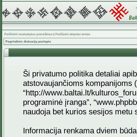
Peržiūrėti neatsakytus pranešimus
|
Peržiūrėti aktyvias temas
Pagrindinis diskusijų puslapis
Ši privatumo politika detaliai api
atstovaujančioms kompanijoms (to
“http://www.baltai.lt/kulturos_for
programinė įranga”, “www.phpb
naudoja bet kurios sesijos metu su
Informacija renkama dviem būda