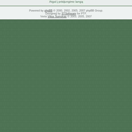
Atgal į prisijungimo langą
Powered by
phpBB
© 2000, 2002, 2005, 2007 phpBB Group.
Designed by
STSoftware
for PTF.
Vertė
Vilius Šumskas
© 2003, 2005, 2007