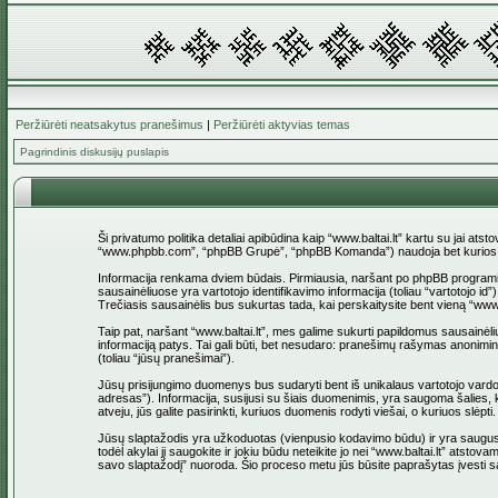
Peržiūrėti neatsakytus pranešimus
|
Peržiūrėti aktyvias temas
Pagrindinis diskusijų puslapis
Ši privatumo politika detaliai apibūdina kaip “www.baltai.lt” kartu su jai at
“www.phpbb.com”, “phpBB Grupė”, “phpBB Komanda”) naudoja bet kurios sesi
Informacija renkama dviem būdais. Pirmiausia, naršant po phpBB programinė įr
sausainėliuose yra vartotojo identifikavimo informacija (toliau “vartotojo i
Trečiasis sausainėlis bus sukurtas tada, kai perskaitysite bent vieną “www
Taip pat, naršant “www.baltai.lt”, mes galime sukurti papildomus sausainėli
informaciją patys. Tai gali būti, bet nesudaro: pranešimų rašymas anoniminio
(toliau “jūsų pranešimai”).
Jūsų prisijungimo duomenys bus sudaryti bent iš unikalaus vartotojo vardo (to
adresas”). Informacija, susijusi su šiais duomenimis, yra saugoma šalies, ku
atveju, jūs galite pasirinkti, kuriuos duomenis rodyti viešai, o kuriuos slė
Jūsų slaptažodis yra užkoduotas (vienpusio kodavimo būdu) ir yra saugus. T
todėl akylai jį saugokite ir jokiu būdu neteikite jo nei “www.baltai.lt” at
savo slaptažodį” nuoroda. Šio proceso metu jūs būsite paprašytas įvesti sa