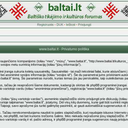
Registruotis
•
DUK
•
Ieškoti
•
Prisijungti
www.baltai.lt - Privatumo politika
stovaujančioms kompanijoms (toliau “mes”, “mūsų”, “www.baltai.lt”, “http://www.baltai.lt/kulturos
jos metu surinktą informaciją (toliau “jūsų informacija”).
anga sukuria keletą sausainėlių. Sausainėliai - tai maži tekstiniai failai, kurie atsiunčiami 
d”) bei anoniminė sesijos informacija (toliau “sesijos id”). Šie du parametrai jums priskiriami
.baltai.lt” temą. Šis parametras nurodo, kurias temas jūs jau perskaitėte, taip suteikdamas p
us, tačiau jie neaprašomi šiame dokumente, kadangi jis skirtas tik phpBB programinei įrangai.
 vartotojo vardu (toliau “anoniminiai pranešimai”), registracija “www.baltai.lt” (toliau “jūsų
liau “jūsų vartotojo vardas”), asmeninio slaptažodžio skirto prisijungti prie diskusijų (toliau “
rioje talpinamas “www.baltai.lt”, įstatymų. Dėl visų kitų duomenų, kurie gali būti surinkti reg
pti. Taipogi, savo aprašyme jūs turite galimybę pasirinkti, ar gauti automatiškai sugeneruotus e
ačiau nerekomenduojama naudoti to paties slaptažodžio, kurį naudojate kituose Interneto pusl
stovams, nei phpBB, nei bet kurioms trečioms šalims. Mes niekada neprašome jūsų slaptažodžio. 
vo vartotojo vardą ir el. pašto adresą, ir phpBB programinė įranga sugeneruos naują prisijun