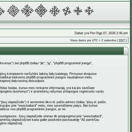
Dabar yra Pen Rgp 07, 2026 2:46 pm
Visos datos yra UTC + 2 valandos [
DST
]
_forumas”) bei phpBB (toliau “jie”, “jų”, “phpBB programinė įranga”,
į jūsų kompiuterio naršyklės laikinų failų katalogą. Pirmuose dvejuose
 automatiškai kiekvieno phpBB programinės įrangos naudojimosi metu.
atogesnį dalyvavimą diskusijose.
 Kitas būdas, kuriuo mes renkame informaciją, yra kai jūs siunčiate
 prisijungimo duomenys”) ir pranešimų rašymas prisijungus registruotu vardu
jūsų slaptažodis”) ir asmeninio tikro el. pašto adreso (toliau “jūsų el. pašto
istracijos prie “www.baltai.lt” metu, mes sprendžiame patys. Bet kuriuo
l. laiškus nuo phpBB programinės įrangos, ar ne.
apiuose. Jūsų slaptažodis skirtas tik prisijungimui prie “www.baltai.lt”,
Pamirštą slaptažodį bet kada galite pasikeisti pasinaudoję “Aš pamiršau
gimo slaptažodį.