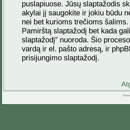
puslapiuose. Jūsų slaptažodis skir
akylai jį saugokite ir jokiu būdu 
nei bet kurioms trečioms šalims
Pamirštą slaptažodį bet kada gal
slaptažodį” nuoroda. Šio proceso
vardą ir el. pašto adresą, ir ph
prisijungimo slaptažodį.
At
Powe