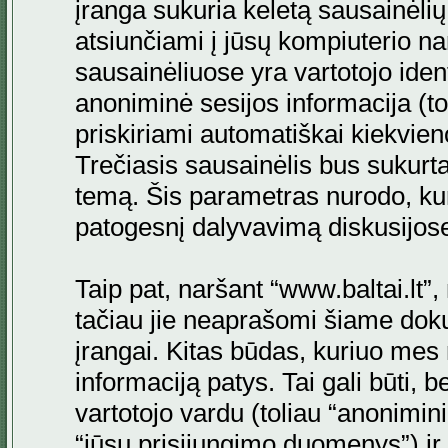
įranga sukuria keletą sausainėlių. 
atsiunčiami į jūsų kompiuterio na
sausainėliuose yra vartotojo ident
anoniminė sesijos informacija (to
priskiriami automatiškai kiekvi
Trečiasis sausainėlis bus sukurta
temą. Šis parametras nurodo, kur
patogesnį dalyvavimą diskusijos
Taip pat, naršant “www.baltai.lt”
tačiau jie neaprašomi šiame doku
įrangai. Kitas būdas, kuriuo mes 
informaciją patys. Tai gali būti
vartotojo vardu (toliau “anonimini
“jūsų prisijungimo duomenys”) ir