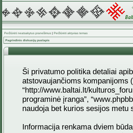
Peržiūrėti neatsakytus pranešimus
|
Peržiūrėti aktyvias temas
Pagrindinis diskusijų puslapis
Ši privatumo politika detaliai api
atstovaujančioms kompanijoms (to
“http://www.baltai.lt/kulturos_for
programinė įranga”, “www.phpb
naudoja bet kurios sesijos metu su
Informacija renkama dviem būda