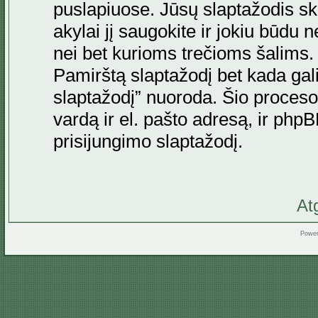
puslapiuose. Jūsų slaptažodis skir
akylai jį saugokite ir jokiu būdu 
nei bet kurioms trečioms šalims
Pamirštą slaptažodį bet kada gal
slaptažodį” nuoroda. Šio proceso
vardą ir el. pašto adresą, ir ph
prisijungimo slaptažodį.
At
Powe