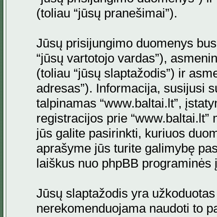
(toliau “jūsų pranešimai”).
Jūsų prisijungimo duomenys bus s
“jūsų vartotojo vardas”), asmenini
(toliau “jūsų slaptažodis”) ir asme
adresas”). Informacija, susijusi 
talpinamas “www.baltai.lt”, įstaty
registracijos prie “www.baltai.lt
jūs galite pasirinkti, kuriuos duo
aprašyme jūs turite galimybę pasi
laiškus nuo phpBB programinės į
Jūsų slaptažodis yra užkoduotas
nerekomenduojama naudoti to pati