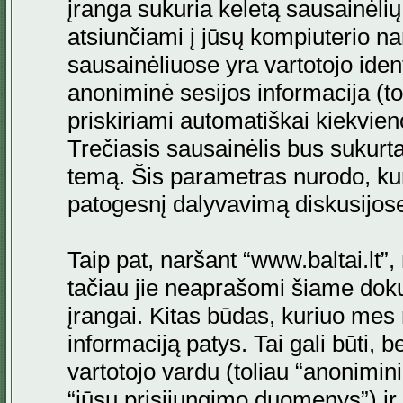
įranga sukuria keletą sausainėlių. 
atsiunčiami į jūsų kompiuterio na
sausainėliuose yra vartotojo ident
anoniminė sesijos informacija (to
priskiriami automatiškai kiekvi
Trečiasis sausainėlis bus sukurta
temą. Šis parametras nurodo, kur
patogesnį dalyvavimą diskusijos
Taip pat, naršant “www.baltai.lt”
tačiau jie neaprašomi šiame doku
įrangai. Kitas būdas, kuriuo mes 
informaciją patys. Tai gali būti
vartotojo vardu (toliau “anonimini
“jūsų prisijungimo duomenys”) ir