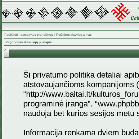
Peržiūrėti neatsakytus pranešimus
|
Peržiūrėti aktyvias temas
Pagrindinis diskusijų puslapis
Ši privatumo politika detaliai api
atstovaujančioms kompanijoms (to
“http://www.baltai.lt/kulturos_for
programinė įranga”, “www.phpb
naudoja bet kurios sesijos metu su
Informacija renkama dviem būda