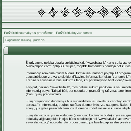
Peržiūrėti neatsakytus pranešimus
|
Peržiūrėti aktyvias temas
Pagrindinis diskusijų puslapis
Ši privatumo politika detaliai apibūdina kaip “www.baltai.lt” kartu su jai at
“www.phpbb.com”, “phpBB Grupė”, “phpBB Komanda”) naudoja bet kurios sesi
Informacija renkama dviem būdais. Pirmiausia, naršant po phpBB programinė įr
sausainėliuose yra vartotojo identifikavimo informacija (toliau “vartotojo i
Trečiasis sausainėlis bus sukurtas tada, kai perskaitysite bent vieną “www
Taip pat, naršant “www.baltai.lt”, mes galime sukurti papildomus sausainėli
informaciją patys. Tai gali būti, bet nesudaro: pranešimų rašymas anoniminio
(toliau “jūsų pranešimai”).
Jūsų prisijungimo duomenys bus sudaryti bent iš unikalaus vartotojo vardo (to
adresas”). Informacija, susijusi su šiais duomenimis, yra saugoma šalies, ku
atveju, jūs galite pasirinkti, kuriuos duomenis rodyti viešai, o kuriuos slė
Jūsų slaptažodis yra užkoduotas (vienpusio kodavimo būdu) ir yra saugus. T
todėl akylai jį saugokite ir jokiu būdu neteikite jo nei “www.baltai.lt” at
savo slaptažodį” nuoroda. Šio proceso metu jūs būsite paprašytas įvesti sa