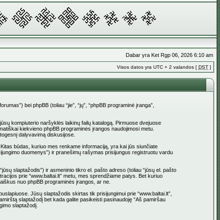
Dabar yra Ket Rgp 06, 2026 6:10 am
Visos datos yra UTC + 2 valandos [
DST
]
_forumas”) bei phpBB (toliau “jie”, “jų”, “phpBB programinė įranga”,
į jūsų kompiuterio naršyklės laikinų failų katalogą. Pirmuose dvejuose
 automatiškai kiekvieno phpBB programinės įrangos naudojimosi metu.
atogesnį dalyvavimą diskusijose.
 Kitas būdas, kuriuo mes renkame informaciją, yra kai jūs siunčiate
 prisijungimo duomenys”) ir pranešimų rašymas prisijungus registruotu vardu
jūsų slaptažodis”) ir asmeninio tikro el. pašto adreso (toliau “jūsų el. pašto
istracijos prie “www.baltai.lt” metu, mes sprendžiame patys. Bet kuriuo
l. laiškus nuo phpBB programinės įrangos, ar ne.
apiuose. Jūsų slaptažodis skirtas tik prisijungimui prie “www.baltai.lt”,
Pamirštą slaptažodį bet kada galite pasikeisti pasinaudoję “Aš pamiršau
gimo slaptažodį.