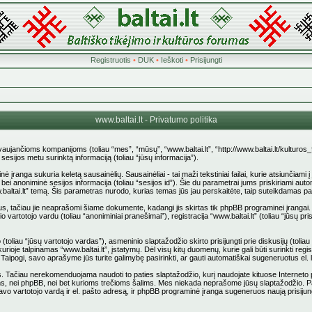
Registruotis
•
DUK
•
Ieškoti
•
Prisijungti
www.baltai.lt - Privatumo politika
stovaujančioms kompanijoms (toliau “mes”, “mūsų”, “www.baltai.lt”, “http://www.baltai.lt/kulturos
jos metu surinktą informaciją (toliau “jūsų informacija”).
anga sukuria keletą sausainėlių. Sausainėliai - tai maži tekstiniai failai, kurie atsiunčiami 
d”) bei anoniminė sesijos informacija (toliau “sesijos id”). Šie du parametrai jums priskiriami
.baltai.lt” temą. Šis parametras nurodo, kurias temas jūs jau perskaitėte, taip suteikdamas p
us, tačiau jie neaprašomi šiame dokumente, kadangi jis skirtas tik phpBB programinei įrangai.
 vartotojo vardu (toliau “anoniminiai pranešimai”), registracija “www.baltai.lt” (toliau “jūsų
liau “jūsų vartotojo vardas”), asmeninio slaptažodžio skirto prisijungti prie diskusijų (toliau “
rioje talpinamas “www.baltai.lt”, įstatymų. Dėl visų kitų duomenų, kurie gali būti surinkti reg
pti. Taipogi, savo aprašyme jūs turite galimybę pasirinkti, ar gauti automatiškai sugeneruotus e
ačiau nerekomenduojama naudoti to paties slaptažodžio, kurį naudojate kituose Interneto pusl
stovams, nei phpBB, nei bet kurioms trečioms šalims. Mes niekada neprašome jūsų slaptažodžio. 
vo vartotojo vardą ir el. pašto adresą, ir phpBB programinė įranga sugeneruos naują prisijun