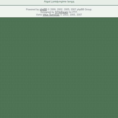
Atgal į prisijungimo langą
Powered by
phpBB
© 2000, 2002, 2005, 2007 phpBB Group.
Designed by
STSoftware
for PTF.
Vertė
Vilius Šumskas
© 2003, 2005, 2007