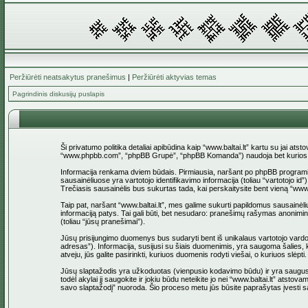
Peržiūrėti neatsakytus pranešimus
|
Peržiūrėti aktyvias temas
Pagrindinis diskusijų puslapis
Ši privatumo politika detaliai apibūdina kaip “www.baltai.lt” kartu su jai at
“www.phpbb.com”, “phpBB Grupė”, “phpBB Komanda”) naudoja bet kurios sesi
Informacija renkama dviem būdais. Pirmiausia, naršant po phpBB programinė įr
sausainėliuose yra vartotojo identifikavimo informacija (toliau “vartotojo i
Trečiasis sausainėlis bus sukurtas tada, kai perskaitysite bent vieną “www
Taip pat, naršant “www.baltai.lt”, mes galime sukurti papildomus sausainėli
informaciją patys. Tai gali būti, bet nesudaro: pranešimų rašymas anoniminio
(toliau “jūsų pranešimai”).
Jūsų prisijungimo duomenys bus sudaryti bent iš unikalaus vartotojo vardo (to
adresas”). Informacija, susijusi su šiais duomenimis, yra saugoma šalies, ku
atveju, jūs galite pasirinkti, kuriuos duomenis rodyti viešai, o kuriuos slė
Jūsų slaptažodis yra užkoduotas (vienpusio kodavimo būdu) ir yra saugus. T
todėl akylai jį saugokite ir jokiu būdu neteikite jo nei “www.baltai.lt” at
savo slaptažodį” nuoroda. Šio proceso metu jūs būsite paprašytas įvesti sa