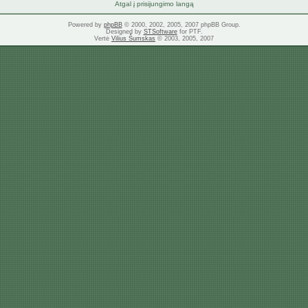
Atgal į prisijungimo langą
Powered by
phpBB
© 2000, 2002, 2005, 2007 phpBB Group.
Designed by
STSoftware
for PTF.
Vertė
Vilius Šumskas
© 2003, 2005, 2007