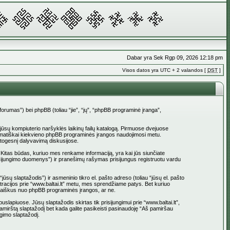
Dabar yra Sek Rgp 09, 2026 12:18 pm
Visos datos yra UTC + 2 valandos [
DST
]
_forumas”) bei phpBB (toliau “jie”, “jų”, “phpBB programinė įranga”,
į jūsų kompiuterio naršyklės laikinų failų katalogą. Pirmuose dvejuose
 automatiškai kiekvieno phpBB programinės įrangos naudojimosi metu.
atogesnį dalyvavimą diskusijose.
 Kitas būdas, kuriuo mes renkame informaciją, yra kai jūs siunčiate
 prisijungimo duomenys”) ir pranešimų rašymas prisijungus registruotu vardu
jūsų slaptažodis”) ir asmeninio tikro el. pašto adreso (toliau “jūsų el. pašto
istracijos prie “www.baltai.lt” metu, mes sprendžiame patys. Bet kuriuo
l. laiškus nuo phpBB programinės įrangos, ar ne.
apiuose. Jūsų slaptažodis skirtas tik prisijungimui prie “www.baltai.lt”,
Pamirštą slaptažodį bet kada galite pasikeisti pasinaudoję “Aš pamiršau
gimo slaptažodį.