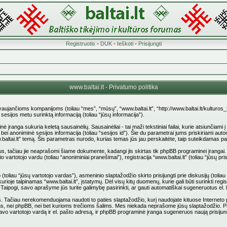
Registruotis
•
DUK
•
Ieškoti
•
Prisijungti
www.baltai.lt - Privatumo politika
stovaujančioms kompanijoms (toliau “mes”, “mūsų”, “www.baltai.lt”, “http://www.baltai.lt/kulturos
jos metu surinktą informaciją (toliau “jūsų informacija”).
anga sukuria keletą sausainėlių. Sausainėliai - tai maži tekstiniai failai, kurie atsiunčiami 
d”) bei anoniminė sesijos informacija (toliau “sesijos id”). Šie du parametrai jums priskiriami
.baltai.lt” temą. Šis parametras nurodo, kurias temas jūs jau perskaitėte, taip suteikdamas p
us, tačiau jie neaprašomi šiame dokumente, kadangi jis skirtas tik phpBB programinei įrangai.
 vartotojo vardu (toliau “anoniminiai pranešimai”), registracija “www.baltai.lt” (toliau “jūsų
liau “jūsų vartotojo vardas”), asmeninio slaptažodžio skirto prisijungti prie diskusijų (toliau “
rioje talpinamas “www.baltai.lt”, įstatymų. Dėl visų kitų duomenų, kurie gali būti surinkti reg
pti. Taipogi, savo aprašyme jūs turite galimybę pasirinkti, ar gauti automatiškai sugeneruotus e
ačiau nerekomenduojama naudoti to paties slaptažodžio, kurį naudojate kituose Interneto pusl
stovams, nei phpBB, nei bet kurioms trečioms šalims. Mes niekada neprašome jūsų slaptažodžio. 
vo vartotojo vardą ir el. pašto adresą, ir phpBB programinė įranga sugeneruos naują prisijun