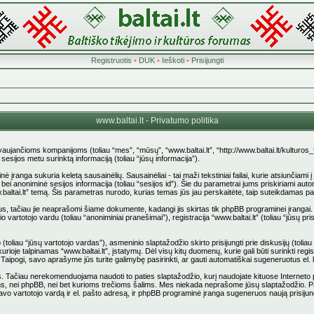
Registruotis
•
DUK
•
Ieškoti
•
Prisijungti
www.baltai.lt - Privatumo politika
stovaujančioms kompanijoms (toliau “mes”, “mūsų”, “www.baltai.lt”, “http://www.baltai.lt/kulturos
jos metu surinktą informaciją (toliau “jūsų informacija”).
anga sukuria keletą sausainėlių. Sausainėliai - tai maži tekstiniai failai, kurie atsiunčiami 
d”) bei anoniminė sesijos informacija (toliau “sesijos id”). Šie du parametrai jums priskiriami
.baltai.lt” temą. Šis parametras nurodo, kurias temas jūs jau perskaitėte, taip suteikdamas p
us, tačiau jie neaprašomi šiame dokumente, kadangi jis skirtas tik phpBB programinei įrangai.
 vartotojo vardu (toliau “anoniminiai pranešimai”), registracija “www.baltai.lt” (toliau “jūsų
liau “jūsų vartotojo vardas”), asmeninio slaptažodžio skirto prisijungti prie diskusijų (toliau “
rioje talpinamas “www.baltai.lt”, įstatymų. Dėl visų kitų duomenų, kurie gali būti surinkti reg
pti. Taipogi, savo aprašyme jūs turite galimybę pasirinkti, ar gauti automatiškai sugeneruotus e
ačiau nerekomenduojama naudoti to paties slaptažodžio, kurį naudojate kituose Interneto pusl
stovams, nei phpBB, nei bet kurioms trečioms šalims. Mes niekada neprašome jūsų slaptažodžio. 
vo vartotojo vardą ir el. pašto adresą, ir phpBB programinė įranga sugeneruos naują prisijun