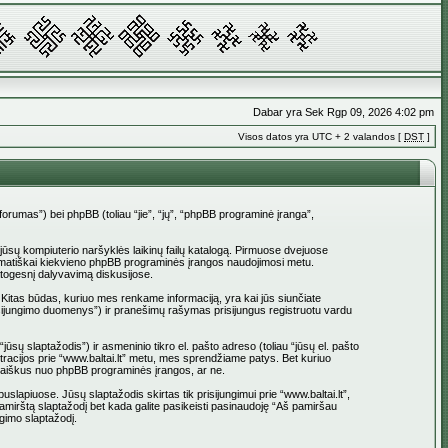
Dabar yra Sek Rgp 09, 2026 4:02 pm
Visos datos yra UTC + 2 valandos [
DST
]
_forumas”) bei phpBB (toliau “jie”, “jų”, “phpBB programinė įranga”,
į jūsų kompiuterio naršyklės laikinų failų katalogą. Pirmuose dvejuose
 automatiškai kiekvieno phpBB programinės įrangos naudojimosi metu.
atogesnį dalyvavimą diskusijose.
 Kitas būdas, kuriuo mes renkame informaciją, yra kai jūs siunčiate
 prisijungimo duomenys”) ir pranešimų rašymas prisijungus registruotu vardu
jūsų slaptažodis”) ir asmeninio tikro el. pašto adreso (toliau “jūsų el. pašto
istracijos prie “www.baltai.lt” metu, mes sprendžiame patys. Bet kuriuo
l. laiškus nuo phpBB programinės įrangos, ar ne.
apiuose. Jūsų slaptažodis skirtas tik prisijungimui prie “www.baltai.lt”,
Pamirštą slaptažodį bet kada galite pasikeisti pasinaudoję “Aš pamiršau
gimo slaptažodį.