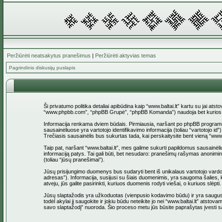
Peržiūrėti neatsakytus pranešimus
|
Peržiūrėti aktyvias temas
Pagrindinis diskusijų puslapis
Ši privatumo politika detaliai apibūdina kaip “www.baltai.lt” kartu su jai at
“www.phpbb.com”, “phpBB Grupė”, “phpBB Komanda”) naudoja bet kurios sesi
Informacija renkama dviem būdais. Pirmiausia, naršant po phpBB programinė įr
sausainėliuose yra vartotojo identifikavimo informacija (toliau “vartotojo i
Trečiasis sausainėlis bus sukurtas tada, kai perskaitysite bent vieną “www
Taip pat, naršant “www.baltai.lt”, mes galime sukurti papildomus sausainėli
informaciją patys. Tai gali būti, bet nesudaro: pranešimų rašymas anoniminio
(toliau “jūsų pranešimai”).
Jūsų prisijungimo duomenys bus sudaryti bent iš unikalaus vartotojo vardo (to
adresas”). Informacija, susijusi su šiais duomenimis, yra saugoma šalies, ku
atveju, jūs galite pasirinkti, kuriuos duomenis rodyti viešai, o kuriuos slė
Jūsų slaptažodis yra užkoduotas (vienpusio kodavimo būdu) ir yra saugus. T
todėl akylai jį saugokite ir jokiu būdu neteikite jo nei “www.baltai.lt” at
savo slaptažodį” nuoroda. Šio proceso metu jūs būsite paprašytas įvesti sa