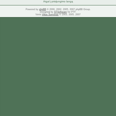
Atgal į prisijungimo langą
Powered by
phpBB
© 2000, 2002, 2005, 2007 phpBB Group.
Designed by
STSoftware
for PTF.
Vertė
Vilius Šumskas
© 2003, 2005, 2007