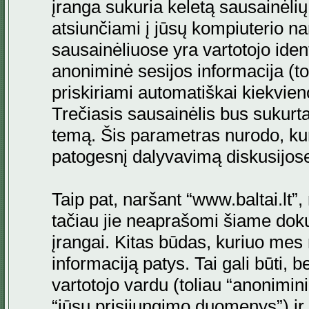
įranga sukuria keletą sausainėlių. 
atsiunčiami į jūsų kompiuterio na
sausainėliuose yra vartotojo ident
anoniminė sesijos informacija (to
priskiriami automatiškai kiekvi
Trečiasis sausainėlis bus sukurta
temą. Šis parametras nurodo, kur
patogesnį dalyvavimą diskusijos
Taip pat, naršant “www.baltai.lt”
tačiau jie neaprašomi šiame doku
įrangai. Kitas būdas, kuriuo mes 
informaciją patys. Tai gali būti
vartotojo vardu (toliau “anonimini
“jūsų prisijungimo duomenys”) ir