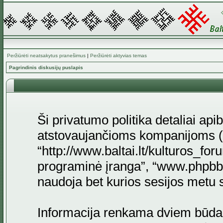
Peržiūrėti neatsakytus pranešimus
|
Peržiūrėti aktyvias temas
Pagrindinis diskusijų puslapis
Ši privatumo politika detaliai api
atstovaujančioms kompanijoms (to
“http://www.baltai.lt/kulturos_for
programinė įranga”, “www.phpb
naudoja bet kurios sesijos metu su
Informacija renkama dviem būda