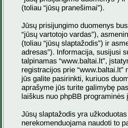
(toliau “jūsų pranešimai”).
Jūsų prisijungimo duomenys bus s
“jūsų vartotojo vardas”), asmenini
(toliau “jūsų slaptažodis”) ir asme
adresas”). Informacija, susijusi 
talpinamas “www.baltai.lt”, įstaty
registracijos prie “www.baltai.lt
jūs galite pasirinkti, kuriuos duo
aprašyme jūs turite galimybę pasi
laiškus nuo phpBB programinės į
Jūsų slaptažodis yra užkoduotas
nerekomenduojama naudoti to pati