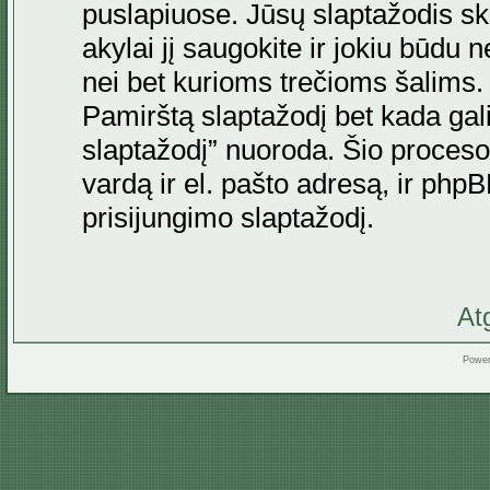
puslapiuose. Jūsų slaptažodis skir
akylai jį saugokite ir jokiu būdu 
nei bet kurioms trečioms šalims
Pamirštą slaptažodį bet kada gal
slaptažodį” nuoroda. Šio proceso
vardą ir el. pašto adresą, ir ph
prisijungimo slaptažodį.
At
Powe