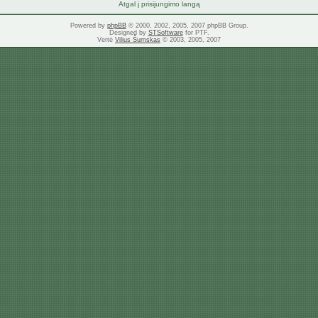
Atgal į prisijungimo langą
Powered by
phpBB
© 2000, 2002, 2005, 2007 phpBB Group.
Designed by
STSoftware
for PTF.
Vertė
Vilius Šumskas
© 2003, 2005, 2007