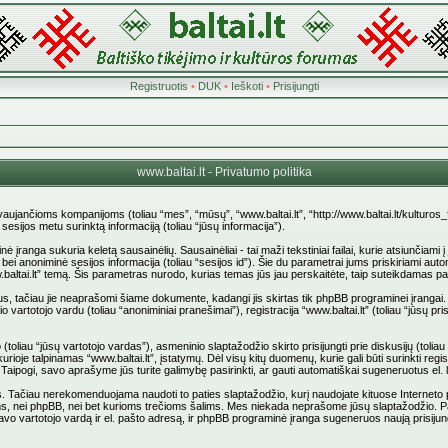
Registruotis
•
DUK
•
Ieškoti
•
Prisijungti
www.baltai.lt - Privatumo politika
stovaujančioms kompanijoms (toliau “mes”, “mūsų”, “www.baltai.lt”, “http://www.baltai.lt/kulturos
jos metu surinktą informaciją (toliau “jūsų informacija”).
anga sukuria keletą sausainėlių. Sausainėliai - tai maži tekstiniai failai, kurie atsiunčiami 
d”) bei anoniminė sesijos informacija (toliau “sesijos id”). Šie du parametrai jums priskiriami
.baltai.lt” temą. Šis parametras nurodo, kurias temas jūs jau perskaitėte, taip suteikdamas p
us, tačiau jie neaprašomi šiame dokumente, kadangi jis skirtas tik phpBB programinei įrangai.
 vartotojo vardu (toliau “anoniminiai pranešimai”), registracija “www.baltai.lt” (toliau “jūsų
liau “jūsų vartotojo vardas”), asmeninio slaptažodžio skirto prisijungti prie diskusijų (toliau “
rioje talpinamas “www.baltai.lt”, įstatymų. Dėl visų kitų duomenų, kurie gali būti surinkti reg
pti. Taipogi, savo aprašyme jūs turite galimybę pasirinkti, ar gauti automatiškai sugeneruotus e
ačiau nerekomenduojama naudoti to paties slaptažodžio, kurį naudojate kituose Interneto pusl
stovams, nei phpBB, nei bet kurioms trečioms šalims. Mes niekada neprašome jūsų slaptažodžio. 
vo vartotojo vardą ir el. pašto adresą, ir phpBB programinė įranga sugeneruos naują prisijun