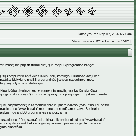
Dabar yra Pen Rgp 07, 2026 6:27 am
Visos datos yra UTC + 2 valandos [
DST
]
_forumas”) bei phpBB (toliau “jie”, “jų”, “phpBB programinė įranga”,
į jūsų kompiuterio naršyklės laikinų failų katalogą. Pirmuose dvejuose
 automatiškai kiekvieno phpBB programinės įrangos naudojimosi metu.
atogesnį dalyvavimą diskusijose.
 Kitas būdas, kuriuo mes renkame informaciją, yra kai jūs siunčiate
 prisijungimo duomenys”) ir pranešimų rašymas prisijungus registruotu vardu
jūsų slaptažodis”) ir asmeninio tikro el. pašto adreso (toliau “jūsų el. pašto
istracijos prie “www.baltai.lt” metu, mes sprendžiame patys. Bet kuriuo
l. laiškus nuo phpBB programinės įrangos, ar ne.
apiuose. Jūsų slaptažodis skirtas tik prisijungimui prie “www.baltai.lt”,
Pamirštą slaptažodį bet kada galite pasikeisti pasinaudoję “Aš pamiršau
gimo slaptažodį.