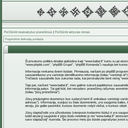
Peržiūrėti neatsakytus pranešimus
|
Peržiūrėti aktyvias temas
Pagrindinis diskusijų puslapis
Ši privatumo politika detaliai apibūdina kaip “www.baltai.lt” kartu su jai at
“www.phpbb.com”, “phpBB Grupė”, “phpBB Komanda”) naudoja bet kurios sesi
Informacija renkama dviem būdais. Pirmiausia, naršant po phpBB programinė įr
sausainėliuose yra vartotojo identifikavimo informacija (toliau “vartotojo i
Trečiasis sausainėlis bus sukurtas tada, kai perskaitysite bent vieną “www
Taip pat, naršant “www.baltai.lt”, mes galime sukurti papildomus sausainėli
informaciją patys. Tai gali būti, bet nesudaro: pranešimų rašymas anoniminio
(toliau “jūsų pranešimai”).
Jūsų prisijungimo duomenys bus sudaryti bent iš unikalaus vartotojo vardo (to
adresas”). Informacija, susijusi su šiais duomenimis, yra saugoma šalies, ku
atveju, jūs galite pasirinkti, kuriuos duomenis rodyti viešai, o kuriuos slė
Jūsų slaptažodis yra užkoduotas (vienpusio kodavimo būdu) ir yra saugus. T
todėl akylai jį saugokite ir jokiu būdu neteikite jo nei “www.baltai.lt” at
savo slaptažodį” nuoroda. Šio proceso metu jūs būsite paprašytas įvesti sa