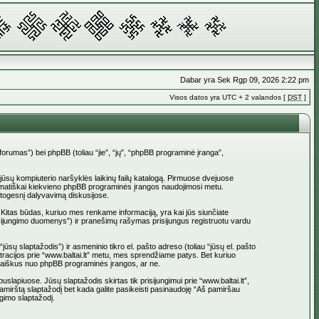
Dabar yra Sek Rgp 09, 2026 2:22 pm
Visos datos yra UTC + 2 valandos [
DST
]
_forumas”) bei phpBB (toliau “jie”, “jų”, “phpBB programinė įranga”,
į jūsų kompiuterio naršyklės laikinų failų katalogą. Pirmuose dvejuose
 automatiškai kiekvieno phpBB programinės įrangos naudojimosi metu.
atogesnį dalyvavimą diskusijose.
 Kitas būdas, kuriuo mes renkame informaciją, yra kai jūs siunčiate
 prisijungimo duomenys”) ir pranešimų rašymas prisijungus registruotu vardu
jūsų slaptažodis”) ir asmeninio tikro el. pašto adreso (toliau “jūsų el. pašto
istracijos prie “www.baltai.lt” metu, mes sprendžiame patys. Bet kuriuo
l. laiškus nuo phpBB programinės įrangos, ar ne.
apiuose. Jūsų slaptažodis skirtas tik prisijungimui prie “www.baltai.lt”,
Pamirštą slaptažodį bet kada galite pasikeisti pasinaudoję “Aš pamiršau
gimo slaptažodį.