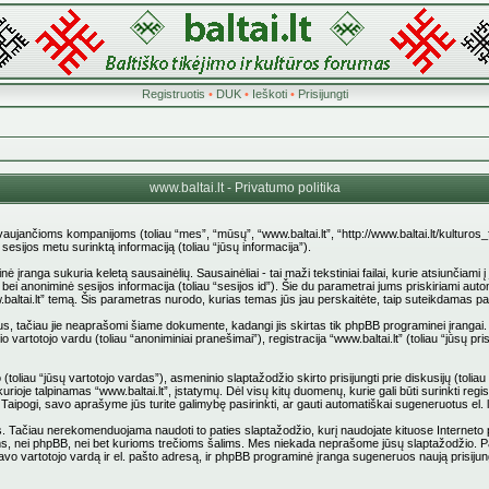
Registruotis
•
DUK
•
Ieškoti
•
Prisijungti
www.baltai.lt - Privatumo politika
stovaujančioms kompanijoms (toliau “mes”, “mūsų”, “www.baltai.lt”, “http://www.baltai.lt/kulturos
jos metu surinktą informaciją (toliau “jūsų informacija”).
anga sukuria keletą sausainėlių. Sausainėliai - tai maži tekstiniai failai, kurie atsiunčiami 
d”) bei anoniminė sesijos informacija (toliau “sesijos id”). Šie du parametrai jums priskiriami
.baltai.lt” temą. Šis parametras nurodo, kurias temas jūs jau perskaitėte, taip suteikdamas p
us, tačiau jie neaprašomi šiame dokumente, kadangi jis skirtas tik phpBB programinei įrangai.
 vartotojo vardu (toliau “anoniminiai pranešimai”), registracija “www.baltai.lt” (toliau “jūsų
liau “jūsų vartotojo vardas”), asmeninio slaptažodžio skirto prisijungti prie diskusijų (toliau “
rioje talpinamas “www.baltai.lt”, įstatymų. Dėl visų kitų duomenų, kurie gali būti surinkti reg
pti. Taipogi, savo aprašyme jūs turite galimybę pasirinkti, ar gauti automatiškai sugeneruotus e
ačiau nerekomenduojama naudoti to paties slaptažodžio, kurį naudojate kituose Interneto pusl
stovams, nei phpBB, nei bet kurioms trečioms šalims. Mes niekada neprašome jūsų slaptažodžio. 
vo vartotojo vardą ir el. pašto adresą, ir phpBB programinė įranga sugeneruos naują prisijun