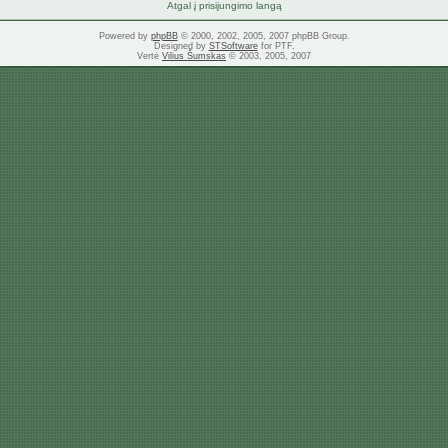
Atgal į prisijungimo langą
Powered by
phpBB
© 2000, 2002, 2005, 2007 phpBB Group.
Designed by
STSoftware
for PTF.
Vertė
Vilius Šumskas
© 2003, 2005, 2007