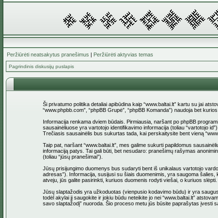
Peržiūrėti neatsakytus pranešimus
|
Peržiūrėti aktyvias temas
Pagrindinis diskusijų puslapis
Ši privatumo politika detaliai apibūdina kaip “www.baltai.lt” kartu su jai at
“www.phpbb.com”, “phpBB Grupė”, “phpBB Komanda”) naudoja bet kurios sesi
Informacija renkama dviem būdais. Pirmiausia, naršant po phpBB programinė įr
sausainėliuose yra vartotojo identifikavimo informacija (toliau “vartotojo i
Trečiasis sausainėlis bus sukurtas tada, kai perskaitysite bent vieną “www
Taip pat, naršant “www.baltai.lt”, mes galime sukurti papildomus sausainėli
informaciją patys. Tai gali būti, bet nesudaro: pranešimų rašymas anoniminio
(toliau “jūsų pranešimai”).
Jūsų prisijungimo duomenys bus sudaryti bent iš unikalaus vartotojo vardo (to
adresas”). Informacija, susijusi su šiais duomenimis, yra saugoma šalies, ku
atveju, jūs galite pasirinkti, kuriuos duomenis rodyti viešai, o kuriuos slė
Jūsų slaptažodis yra užkoduotas (vienpusio kodavimo būdu) ir yra saugus. T
todėl akylai jį saugokite ir jokiu būdu neteikite jo nei “www.baltai.lt” at
savo slaptažodį” nuoroda. Šio proceso metu jūs būsite paprašytas įvesti sa