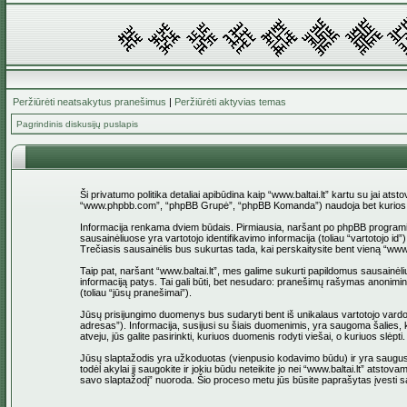
Peržiūrėti neatsakytus pranešimus
|
Peržiūrėti aktyvias temas
Pagrindinis diskusijų puslapis
Ši privatumo politika detaliai apibūdina kaip “www.baltai.lt” kartu su jai at
“www.phpbb.com”, “phpBB Grupė”, “phpBB Komanda”) naudoja bet kurios sesi
Informacija renkama dviem būdais. Pirmiausia, naršant po phpBB programinė įr
sausainėliuose yra vartotojo identifikavimo informacija (toliau “vartotojo i
Trečiasis sausainėlis bus sukurtas tada, kai perskaitysite bent vieną “www
Taip pat, naršant “www.baltai.lt”, mes galime sukurti papildomus sausainėli
informaciją patys. Tai gali būti, bet nesudaro: pranešimų rašymas anoniminio
(toliau “jūsų pranešimai”).
Jūsų prisijungimo duomenys bus sudaryti bent iš unikalaus vartotojo vardo (to
adresas”). Informacija, susijusi su šiais duomenimis, yra saugoma šalies, ku
atveju, jūs galite pasirinkti, kuriuos duomenis rodyti viešai, o kuriuos slė
Jūsų slaptažodis yra užkoduotas (vienpusio kodavimo būdu) ir yra saugus. T
todėl akylai jį saugokite ir jokiu būdu neteikite jo nei “www.baltai.lt” at
savo slaptažodį” nuoroda. Šio proceso metu jūs būsite paprašytas įvesti sa