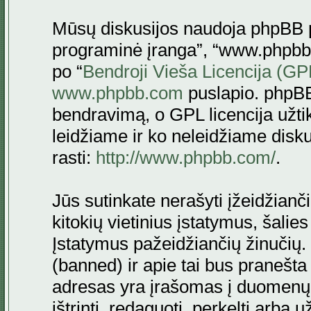
Mūsų diskusijos naudoja phpBB pr
programinė įranga”, “www.phpbb
po “
Bendroji Vieša Licencija (GP
www.phpbb.com
puslapio. phpBB
bendravimą, o GPL licencija užtik
leidžiame ir ko neleidžiame disk
rasti:
http://www.phpbb.com/
.
Jūs sutinkate nerašyti įžeidžianč
kitokių vietinius įstatymus, šalie
Įstatymus pažeidžiančių žinučių. 
(banned) ir apie tai bus pranešta 
adresas yra įrašomas į duomenų ba
ištrinti, redaguoti, perkelti arba