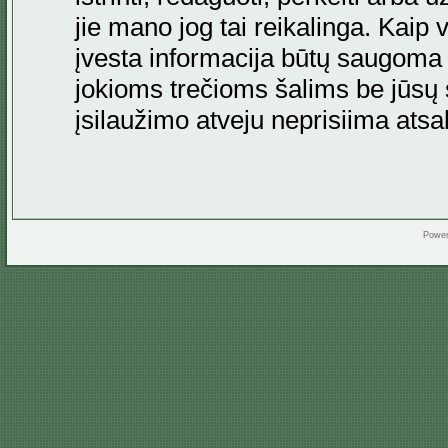
jie mano jog tai reikalinga. Kaip 
įvesta informacija būtų saugoma
jokioms trečioms šalims be jūsų s
įsilaužimo atveju neprisiima at
Powe