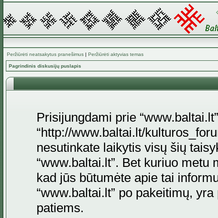
Peržiūrėti neatsakytus pranešimus
|
Peržiūrėti aktyvias temas
Pagrindinis diskusijų puslapis
Prisijungdami prie “www.baltai.lt”
“http://www.baltai.lt/kulturos_foru
nesutinkate laikytis visų šių tais
“www.baltai.lt”. Bet kuriuo metu 
kad jūs būtumėte apie tai informu
“www.baltai.lt” po pakeitimų, yra p
patiems.