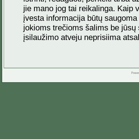
jie mano jog tai reikalinga. Kaip 
įvesta informacija būtų saugoma
jokioms trečioms šalims be jūsų s
įsilaužimo atveju neprisiima at
Powe