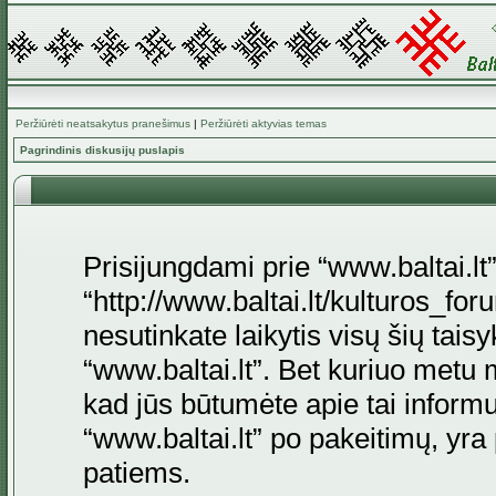
Peržiūrėti neatsakytus pranešimus
|
Peržiūrėti aktyvias temas
Pagrindinis diskusijų puslapis
Prisijungdami prie “www.baltai.lt”
“http://www.baltai.lt/kulturos_foru
nesutinkate laikytis visų šių tais
“www.baltai.lt”. Bet kuriuo metu 
kad jūs būtumėte apie tai informu
“www.baltai.lt” po pakeitimų, yra p
patiems.