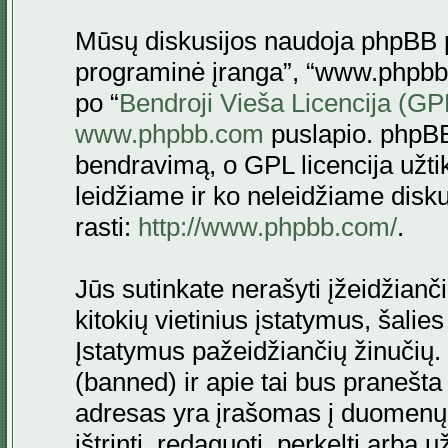
Mūsų diskusijos naudoja phpBB pr
programinė įranga”, “www.phpbb
po “
Bendroji Vieša Licencija (GP
www.phpbb.com
puslapio. phpBB
bendravimą, o GPL licencija užtik
leidžiame ir ko neleidžiame disk
rasti:
http://www.phpbb.com/
.
Jūs sutinkate nerašyti įžeidžianč
kitokių vietinius įstatymus, šalie
Įstatymus pažeidžiančių žinučių. 
(banned) ir apie tai bus pranešta 
adresas yra įrašomas į duomenų ba
ištrinti, redaguoti, perkelti arba