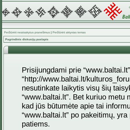
Peržiūrėti neatsakytus pranešimus
|
Peržiūrėti aktyvias temas
Pagrindinis diskusijų puslapis
Prisijungdami prie “www.baltai.lt”
“http://www.baltai.lt/kulturos_foru
nesutinkate laikytis visų šių tais
“www.baltai.lt”. Bet kuriuo metu 
kad jūs būtumėte apie tai informu
“www.baltai.lt” po pakeitimų, yra p
patiems.