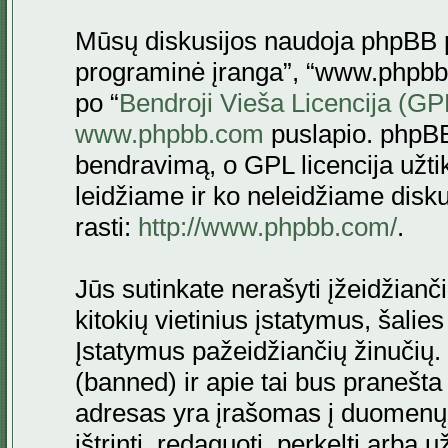
Mūsų diskusijos naudoja phpBB pr
programinė įranga”, “www.phpbb
po “
Bendroji Vieša Licencija (GP
www.phpbb.com
puslapio. phpBB
bendravimą, o GPL licencija užtik
leidžiame ir ko neleidžiame disk
rasti:
http://www.phpbb.com/
.
Jūs sutinkate nerašyti įžeidžianč
kitokių vietinius įstatymus, šalie
Įstatymus pažeidžiančių žinučių. 
(banned) ir apie tai bus pranešta 
adresas yra įrašomas į duomenų ba
ištrinti, redaguoti, perkelti arba