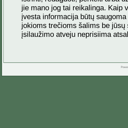
jie mano jog tai reikalinga. Kaip 
įvesta informacija būtų saugoma
jokioms trečioms šalims be jūsų s
įsilaužimo atveju neprisiima at
Powe