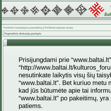
Peržiūrėti neatsakytus pranešimus
|
Peržiūrėti aktyvias temas
Pagrindinis diskusijų puslapis
Prisijungdami prie “www.baltai.lt”
“http://www.baltai.lt/kulturos_foru
nesutinkate laikytis visų šių tais
“www.baltai.lt”. Bet kuriuo metu 
kad jūs būtumėte apie tai informu
“www.baltai.lt” po pakeitimų, yra p
patiems.