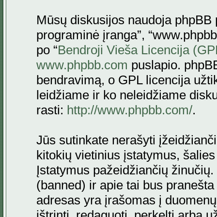
Mūsų diskusijos naudoja phpBB pr
programinė įranga”, “www.phpbb
po “
Bendroji Vieša Licencija (GP
www.phpbb.com
puslapio. phpBB
bendravimą, o GPL licencija užtik
leidžiame ir ko neleidžiame disk
rasti:
http://www.phpbb.com/
.
Jūs sutinkate nerašyti įžeidžianč
kitokių vietinius įstatymus, šalie
Įstatymus pažeidžiančių žinučių. 
(banned) ir apie tai bus pranešta 
adresas yra įrašomas į duomenų ba
ištrinti, redaguoti, perkelti arba