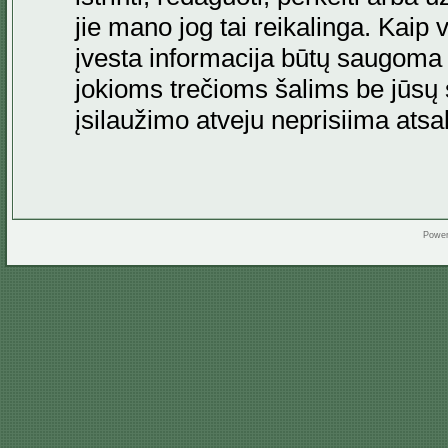
jie mano jog tai reikalinga. Kaip 
įvesta informacija būtų saugoma
jokioms trečioms šalims be jūsų s
įsilaužimo atveju neprisiima at
Powe