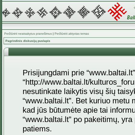
Peržiūrėti neatsakytus pranešimus
|
Peržiūrėti aktyvias temas
Pagrindinis diskusijų puslapis
Prisijungdami prie “www.baltai.lt”
“http://www.baltai.lt/kulturos_foru
nesutinkate laikytis visų šių tais
“www.baltai.lt”. Bet kuriuo metu 
kad jūs būtumėte apie tai informu
“www.baltai.lt” po pakeitimų, yra p
patiems.