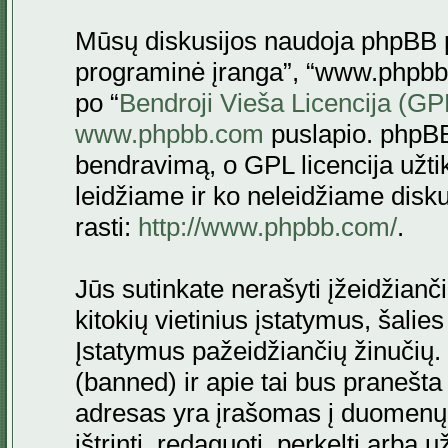
Mūsų diskusijos naudoja phpBB pr
programinė įranga”, “www.phpbb
po “
Bendroji Vieša Licencija (GP
www.phpbb.com
puslapio. phpBB
bendravimą, o GPL licencija užtik
leidžiame ir ko neleidžiame disk
rasti:
http://www.phpbb.com/
.
Jūs sutinkate nerašyti įžeidžianč
kitokių vietinius įstatymus, šalie
Įstatymus pažeidžiančių žinučių. 
(banned) ir apie tai bus pranešta 
adresas yra įrašomas į duomenų ba
ištrinti, redaguoti, perkelti arba