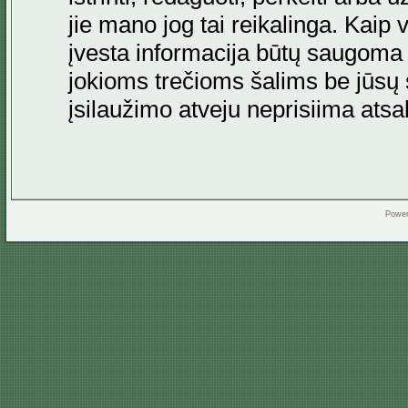
jie mano jog tai reikalinga. Kaip 
įvesta informacija būtų saugoma
jokioms trečioms šalims be jūsų s
įsilaužimo atveju neprisiima at
Powe