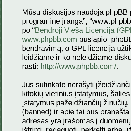
Mūsų diskusijos naudoja phpBB pr
programinė įranga”, “www.phpbb
po “
Bendroji Vieša Licencija (GP
www.phpbb.com
puslapio. phpBB
bendravimą, o GPL licencija užtik
leidžiame ir ko neleidžiame disk
rasti:
http://www.phpbb.com/
.
Jūs sutinkate nerašyti įžeidžianč
kitokių vietinius įstatymus, šalie
Įstatymus pažeidžiančių žinučių. 
(banned) ir apie tai bus pranešta 
adresas yra įrašomas į duomenų ba
ištrinti, redaguoti, perkelti arba