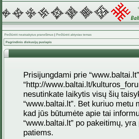
Peržiūrėti neatsakytus pranešimus
|
Peržiūrėti aktyvias temas
Pagrindinis diskusijų puslapis
Prisijungdami prie “www.baltai.lt”
“http://www.baltai.lt/kulturos_foru
nesutinkate laikytis visų šių tais
“www.baltai.lt”. Bet kuriuo metu 
kad jūs būtumėte apie tai informu
“www.baltai.lt” po pakeitimų, yra p
patiems.