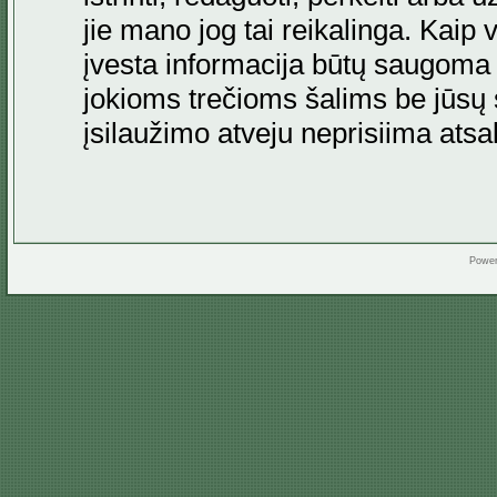
jie mano jog tai reikalinga. Kaip 
įvesta informacija būtų saugoma
jokioms trečioms šalims be jūsų s
įsilaužimo atveju neprisiima at
Powe