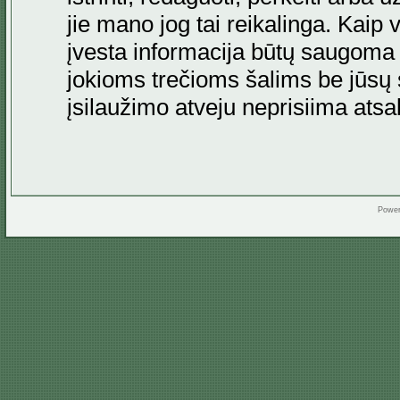
jie mano jog tai reikalinga. Kaip 
įvesta informacija būtų saugoma
jokioms trečioms šalims be jūsų s
įsilaužimo atveju neprisiima at
Powe