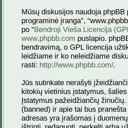
Mūsų diskusijos naudoja phpBB pr
programinė įranga”, “www.phpbb
po “
Bendroji Vieša Licencija (GP
www.phpbb.com
puslapio. phpBB
bendravimą, o GPL licencija užtik
leidžiame ir ko neleidžiame disk
rasti:
http://www.phpbb.com/
.
Jūs sutinkate nerašyti įžeidžianč
kitokių vietinius įstatymus, šalie
Įstatymus pažeidžiančių žinučių. 
(banned) ir apie tai bus pranešta 
adresas yra įrašomas į duomenų ba
ištrinti, redaguoti, perkelti arba