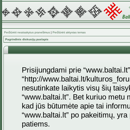
Peržiūrėti neatsakytus pranešimus
|
Peržiūrėti aktyvias temas
Pagrindinis diskusijų puslapis
Prisijungdami prie “www.baltai.lt”
“http://www.baltai.lt/kulturos_foru
nesutinkate laikytis visų šių tais
“www.baltai.lt”. Bet kuriuo metu 
kad jūs būtumėte apie tai informu
“www.baltai.lt” po pakeitimų, yra p
patiems.