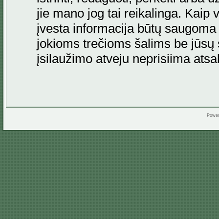
jie mano jog tai reikalinga. Kaip 
įvesta informacija būtų saugoma
jokioms trečioms šalims be jūsų s
įsilaužimo atveju neprisiima at
Powe