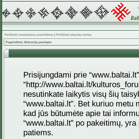
Peržiūrėti neatsakytus pranešimus
|
Peržiūrėti aktyvias temas
Pagrindinis diskusijų puslapis
Prisijungdami prie “www.baltai.lt”
“http://www.baltai.lt/kulturos_foru
nesutinkate laikytis visų šių tais
“www.baltai.lt”. Bet kuriuo metu 
kad jūs būtumėte apie tai informu
“www.baltai.lt” po pakeitimų, yra p
patiems.