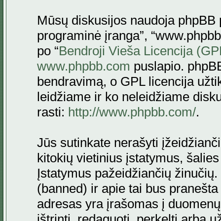
Mūsų diskusijos naudoja phpBB pr
programinė įranga”, “www.phpbb
po “
Bendroji Vieša Licencija (GP
www.phpbb.com
puslapio. phpBB
bendravimą, o GPL licencija užtik
leidžiame ir ko neleidžiame disk
rasti:
http://www.phpbb.com/
.
Jūs sutinkate nerašyti įžeidžianč
kitokių vietinius įstatymus, šalie
Įstatymus pažeidžiančių žinučių. 
(banned) ir apie tai bus pranešta 
adresas yra įrašomas į duomenų ba
ištrinti, redaguoti, perkelti arba