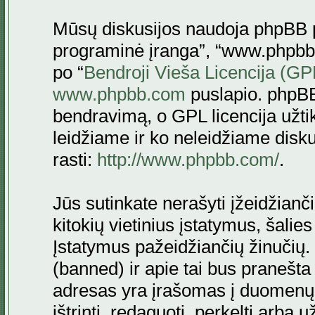
Mūsų diskusijos naudoja phpBB pr
programinė įranga”, “www.phpbb
po “
Bendroji Vieša Licencija (GP
www.phpbb.com
puslapio. phpBB
bendravimą, o GPL licencija užtik
leidžiame ir ko neleidžiame disk
rasti:
http://www.phpbb.com/
.
Jūs sutinkate nerašyti įžeidžianč
kitokių vietinius įstatymus, šalie
Įstatymus pažeidžiančių žinučių. 
(banned) ir apie tai bus pranešta 
adresas yra įrašomas į duomenų ba
ištrinti, redaguoti, perkelti arba