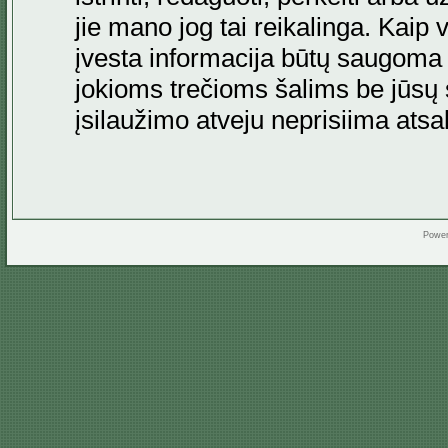
jie mano jog tai reikalinga. Kaip 
įvesta informacija būtų saugoma
jokioms trečioms šalims be jūsų s
įsilaužimo atveju neprisiima at
Powe