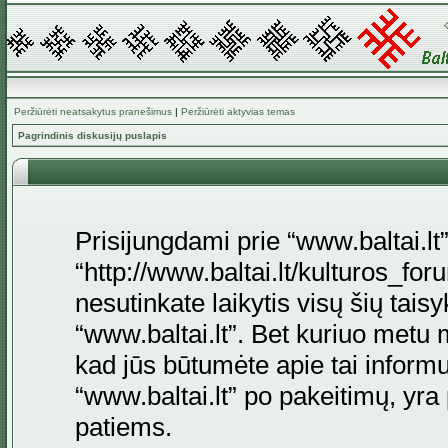
Peržiūrėti neatsakytus pranešimus
|
Peržiūrėti aktyvias temas
Pagrindinis diskusijų puslapis
Prisijungdami prie “www.baltai.lt”
“http://www.baltai.lt/kulturos_foru
nesutinkate laikytis visų šių tais
“www.baltai.lt”. Bet kuriuo metu 
kad jūs būtumėte apie tai informu
“www.baltai.lt” po pakeitimų, yra p
patiems.