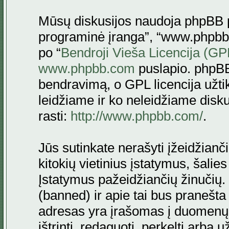
Mūsų diskusijos naudoja phpBB pr
programinė įranga”, “www.phpbb
po “
Bendroji Vieša Licencija (GP
www.phpbb.com
puslapio. phpBB
bendravimą, o GPL licencija užtik
leidžiame ir ko neleidžiame disk
rasti:
http://www.phpbb.com/
.
Jūs sutinkate nerašyti įžeidžianč
kitokių vietinius įstatymus, šalie
Įstatymus pažeidžiančių žinučių. 
(banned) ir apie tai bus pranešta 
adresas yra įrašomas į duomenų ba
ištrinti, redaguoti, perkelti arba