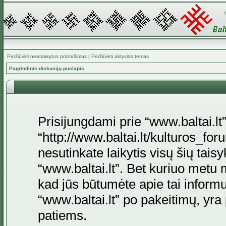
Peržiūrėti neatsakytus pranešimus
|
Peržiūrėti aktyvias temas
Pagrindinis diskusijų puslapis
Prisijungdami prie “www.baltai.lt”
“http://www.baltai.lt/kulturos_foru
nesutinkate laikytis visų šių tais
“www.baltai.lt”. Bet kuriuo metu 
kad jūs būtumėte apie tai informu
“www.baltai.lt” po pakeitimų, yra p
patiems.