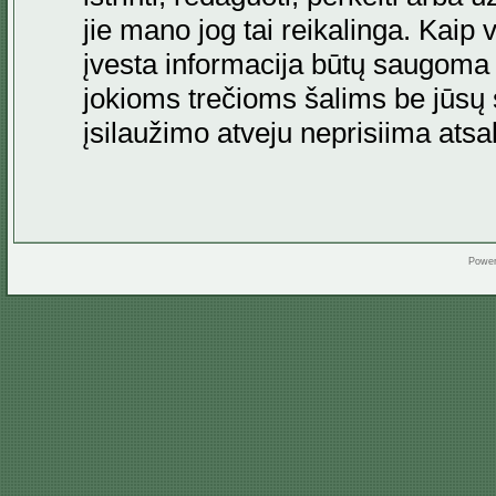
jie mano jog tai reikalinga. Kaip 
įvesta informacija būtų saugoma
jokioms trečioms šalims be jūsų s
įsilaužimo atveju neprisiima at
Powe