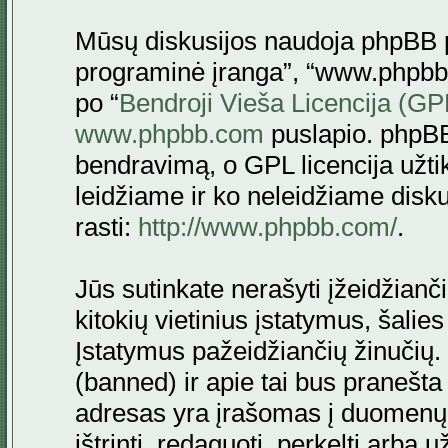
Mūsų diskusijos naudoja phpBB pr
programinė įranga”, “www.phpbb
po “
Bendroji Vieša Licencija (GP
www.phpbb.com
puslapio. phpBB
bendravimą, o GPL licencija užtik
leidžiame ir ko neleidžiame disk
rasti:
http://www.phpbb.com/
.
Jūs sutinkate nerašyti įžeidžianč
kitokių vietinius įstatymus, šalie
Įstatymus pažeidžiančių žinučių. 
(banned) ir apie tai bus pranešta 
adresas yra įrašomas į duomenų ba
ištrinti, redaguoti, perkelti arba