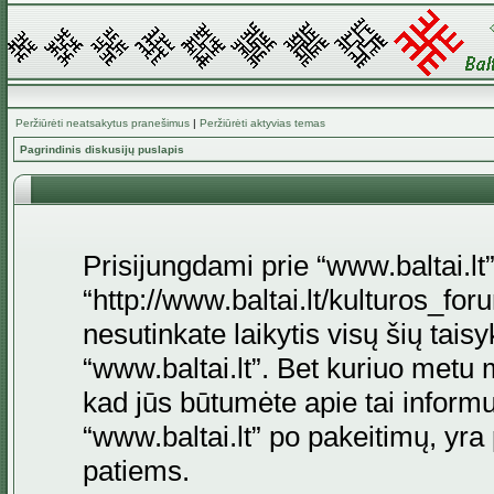
Peržiūrėti neatsakytus pranešimus
|
Peržiūrėti aktyvias temas
Pagrindinis diskusijų puslapis
Prisijungdami prie “www.baltai.lt”
“http://www.baltai.lt/kulturos_foru
nesutinkate laikytis visų šių tais
“www.baltai.lt”. Bet kuriuo metu 
kad jūs būtumėte apie tai informu
“www.baltai.lt” po pakeitimų, yra p
patiems.