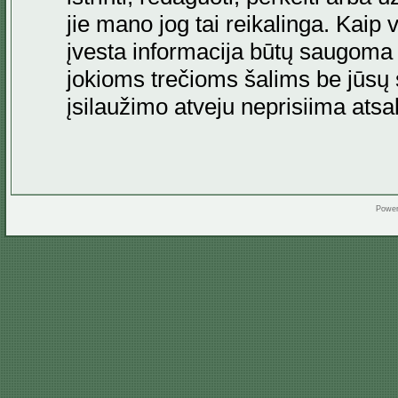
jie mano jog tai reikalinga. Kaip 
įvesta informacija būtų saugoma
jokioms trečioms šalims be jūsų s
įsilaužimo atveju neprisiima at
Powe