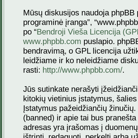
Mūsų diskusijos naudoja phpBB pr
programinė įranga”, “www.phpbb
po “
Bendroji Vieša Licencija (GP
www.phpbb.com
puslapio. phpBB
bendravimą, o GPL licencija užtik
leidžiame ir ko neleidžiame disk
rasti:
http://www.phpbb.com/
.
Jūs sutinkate nerašyti įžeidžianč
kitokių vietinius įstatymus, šalie
Įstatymus pažeidžiančių žinučių. 
(banned) ir apie tai bus pranešta 
adresas yra įrašomas į duomenų ba
ištrinti, redaguoti, perkelti arba