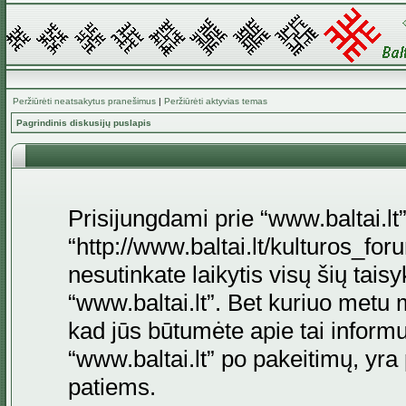
Peržiūrėti neatsakytus pranešimus
|
Peržiūrėti aktyvias temas
Pagrindinis diskusijų puslapis
Prisijungdami prie “www.baltai.lt”
“http://www.baltai.lt/kulturos_foru
nesutinkate laikytis visų šių tais
“www.baltai.lt”. Bet kuriuo metu 
kad jūs būtumėte apie tai informu
“www.baltai.lt” po pakeitimų, yra p
patiems.