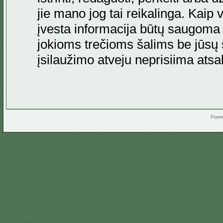
jie mano jog tai reikalinga. Kaip 
įvesta informacija būtų saugoma
jokioms trečioms šalims be jūsų s
įsilaužimo atveju neprisiima at
Powe