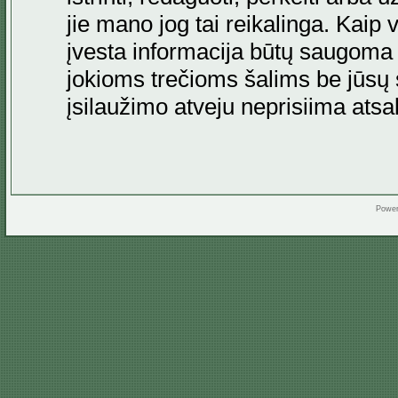
jie mano jog tai reikalinga. Kaip 
įvesta informacija būtų saugoma
jokioms trečioms šalims be jūsų s
įsilaužimo atveju neprisiima at
Powe