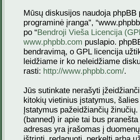
Mūsų diskusijos naudoja phpBB pr
programinė įranga”, “www.phpbb
po “
Bendroji Vieša Licencija (GP
www.phpbb.com
puslapio. phpBB
bendravimą, o GPL licencija užtik
leidžiame ir ko neleidžiame disk
rasti:
http://www.phpbb.com/
.
Jūs sutinkate nerašyti įžeidžianč
kitokių vietinius įstatymus, šalie
Įstatymus pažeidžiančių žinučių. 
(banned) ir apie tai bus pranešta 
adresas yra įrašomas į duomenų ba
ištrinti, redaguoti, perkelti arba