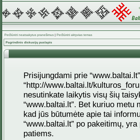
Peržiūrėti neatsakytus pranešimus
|
Peržiūrėti aktyvias temas
Pagrindinis diskusijų puslapis
Prisijungdami prie “www.baltai.lt”
“http://www.baltai.lt/kulturos_foru
nesutinkate laikytis visų šių tais
“www.baltai.lt”. Bet kuriuo metu 
kad jūs būtumėte apie tai informu
“www.baltai.lt” po pakeitimų, yra p
patiems.