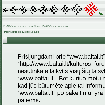
Peržiūrėti neatsakytus pranešimus
|
Peržiūrėti aktyvias temas
Pagrindinis diskusijų puslapis
Prisijungdami prie “www.baltai.lt”
“http://www.baltai.lt/kulturos_foru
nesutinkate laikytis visų šių tais
“www.baltai.lt”. Bet kuriuo metu 
kad jūs būtumėte apie tai informu
“www.baltai.lt” po pakeitimų, yra p
patiems.