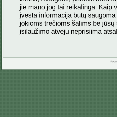
jie mano jog tai reikalinga. Kaip 
įvesta informacija būtų saugoma
jokioms trečioms šalims be jūsų s
įsilaužimo atveju neprisiima at
Powe