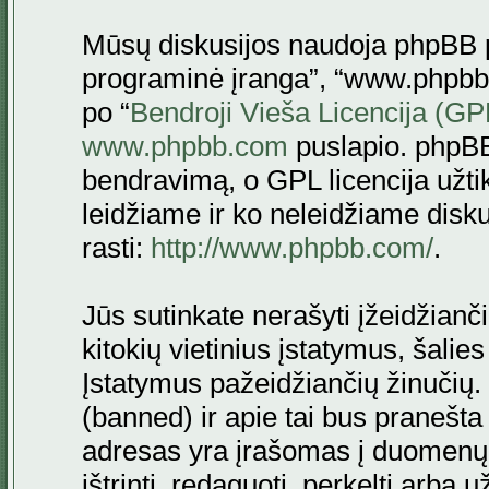
Mūsų diskusijos naudoja phpBB pr
programinė įranga”, “www.phpbb
po “
Bendroji Vieša Licencija (GP
www.phpbb.com
puslapio. phpBB
bendravimą, o GPL licencija užtik
leidžiame ir ko neleidžiame disk
rasti:
http://www.phpbb.com/
.
Jūs sutinkate nerašyti įžeidžianč
kitokių vietinius įstatymus, šalie
Įstatymus pažeidžiančių žinučių. 
(banned) ir apie tai bus pranešta 
adresas yra įrašomas į duomenų ba
ištrinti, redaguoti, perkelti arba