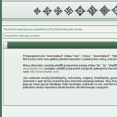
Peržiūrėti neatsakytus pranešimus
|
Peržiūrėti aktyvias temas
Pagrindinis diskusijų puslapis
Prisijungdami prie “www.baltai.lt” (toliau “mes”, “mūsų”, “www.baltai.lt”, “htt
Bet kuriuo metu mes galima pakeisti taisykles ir padarysime viską, kad jūs bū
Mūsų diskusijos naudoja phpBB programinę įrangą (toliau “jie”, “jų”, “ph
www.phpbb.com
puslapio. phpBB programinė įranga tik palengvina Interneti
rasti:
http://www.phpbb.com/
.
Jūs sutinkate nerašyti įžeidžiančių, nešvankių, vulgarių, šmeižiančių, grasin
(banned) ir apie tai bus pranešta jūsų Interneto paslaugų teikėjui. Visų žinu
jeigu jie mano jog tai reikalinga. Kaip vartotojas sutinkate su tuo, kad bet
įsilaužimo atveju neprisiima atsakomybės dėl informacijos saugumo.