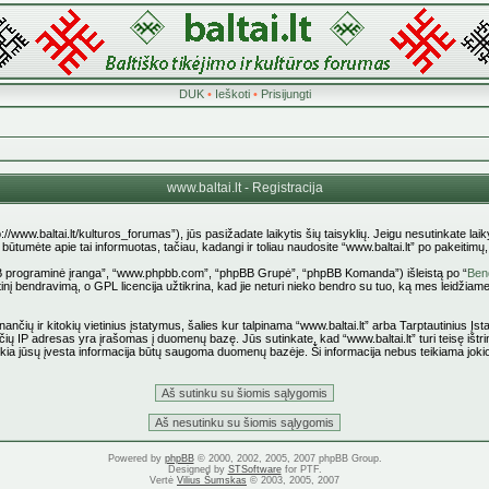
DUK
•
Ieškoti
•
Prisijungti
www.baltai.lt - Registracija
p://www.baltai.lt/kulturos_forumas”), jūs pasižadate laikytis šių taisyklių. Jeigu nesutinkate laiky
tumėte apie tai informuotas, tačiau, kadangi ir toliau naudosite “www.baltai.lt” po pakeitimų, yr
pBB programinė įranga”, “www.phpbb.com”, “phpBB Grupė”, “phpBB Komanda”) išleistą po “
Bend
nį bendravimą, o GPL licencija užtikrina, kad jie neturi nieko bendro su tuo, ką mes leidžiame
ančių ir kitokių vietinius įstatymus, šalies kur talpinama “www.baltai.lt” arba Tarptautinius Į
čių IP adresas yra įrašomas į duomenų bazę. Jūs sutinkate, kad “www.baltai.lt” turi teisę ištrin
 kokia jūsų įvesta informacija būtų saugoma duomenų bazėje. Ši informacija nebus teikiama joki
Powered by
phpBB
© 2000, 2002, 2005, 2007 phpBB Group.
Designed by
STSoftware
for PTF.
Vertė
Vilius Šumskas
© 2003, 2005, 2007