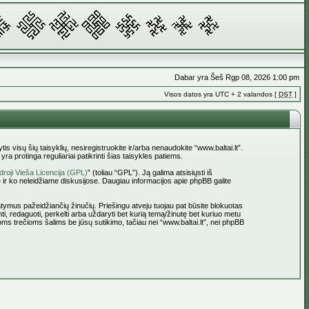
Dabar yra Šeš Rgp 08, 2026 1:00 pm
Visos datos yra UTC + 2 valandos [
DST
]
tis visų šių taisyklių, nesiregistruokite ir/arba nenaudokite “www.baltai.lt”.
a protinga reguliariai patikrinti šias taisykles patiems.
roji Vieša Licencija (GPL)
” (toliau “GPL”). Ją galima atsisiųsti iš
 ir ko neleidžiame diskusijose. Daugiau informacijos apie phpBB galite
statymus pažeidžiančių žinučių. Priešingu atveju tuojau pat būsite blokuotas
ti, redaguoti, perkelti arba uždaryti bet kurią temą/žinutę bet kuriuo metu
oms trečioms šalims be jūsų sutikimo, tačiau nei “www.baltai.lt”, nei phpBB