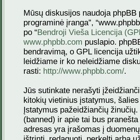
Mūsų diskusijos naudoja phpBB pr
programinė įranga”, “www.phpbb
po “
Bendroji Vieša Licencija (GP
www.phpbb.com
puslapio. phpBB
bendravimą, o GPL licencija užtik
leidžiame ir ko neleidžiame disk
rasti:
http://www.phpbb.com/
.
Jūs sutinkate nerašyti įžeidžianč
kitokių vietinius įstatymus, šalie
Įstatymus pažeidžiančių žinučių. 
(banned) ir apie tai bus pranešta 
adresas yra įrašomas į duomenų ba
ištrinti, redaguoti, perkelti arba