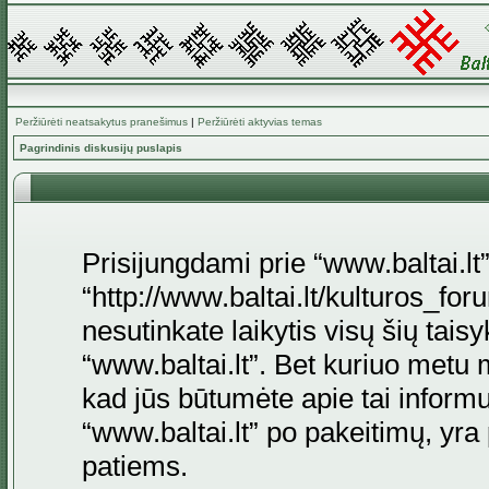
Peržiūrėti neatsakytus pranešimus
|
Peržiūrėti aktyvias temas
Pagrindinis diskusijų puslapis
Prisijungdami prie “www.baltai.lt”
“http://www.baltai.lt/kulturos_foru
nesutinkate laikytis visų šių tais
“www.baltai.lt”. Bet kuriuo metu 
kad jūs būtumėte apie tai informu
“www.baltai.lt” po pakeitimų, yra p
patiems.