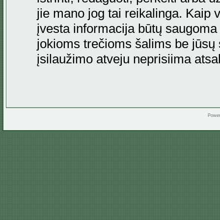
jie mano jog tai reikalinga. Kaip 
įvesta informacija būtų saugoma
jokioms trečioms šalims be jūsų s
įsilaužimo atveju neprisiima at
Powe