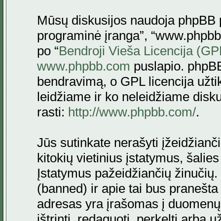
Mūsų diskusijos naudoja phpBB pr
programinė įranga”, “www.phpbb
po “
Bendroji Vieša Licencija (GP
www.phpbb.com
puslapio. phpBB
bendravimą, o GPL licencija užtik
leidžiame ir ko neleidžiame disk
rasti:
http://www.phpbb.com/
.
Jūs sutinkate nerašyti įžeidžianč
kitokių vietinius įstatymus, šalie
Įstatymus pažeidžiančių žinučių. 
(banned) ir apie tai bus pranešta 
adresas yra įrašomas į duomenų ba
ištrinti, redaguoti, perkelti arba