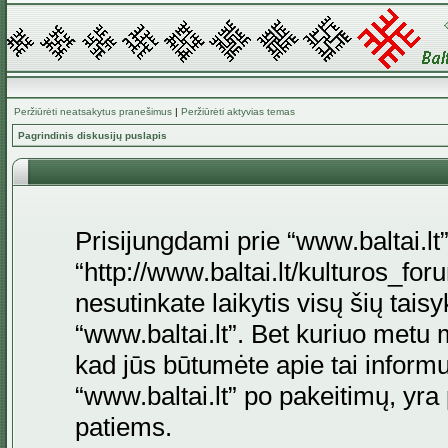
Peržiūrėti neatsakytus pranešimus
|
Peržiūrėti aktyvias temas
Pagrindinis diskusijų puslapis
Prisijungdami prie “www.baltai.lt”
“http://www.baltai.lt/kulturos_foru
nesutinkate laikytis visų šių tais
“www.baltai.lt”. Bet kuriuo metu 
kad jūs būtumėte apie tai informu
“www.baltai.lt” po pakeitimų, yra p
patiems.