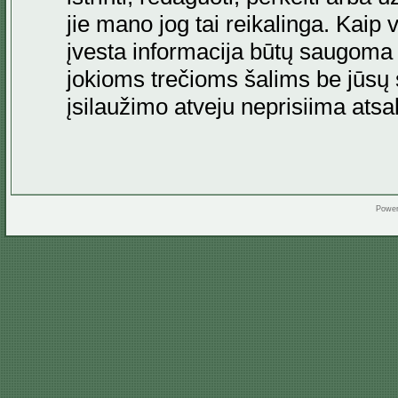
jie mano jog tai reikalinga. Kaip 
įvesta informacija būtų saugoma
jokioms trečioms šalims be jūsų s
įsilaužimo atveju neprisiima at
Powe