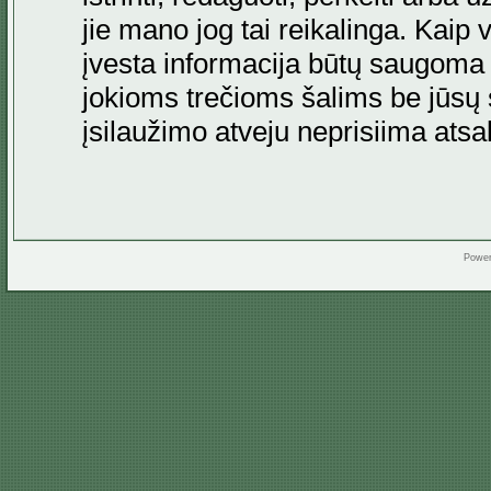
jie mano jog tai reikalinga. Kaip 
įvesta informacija būtų saugoma
jokioms trečioms šalims be jūsų s
įsilaužimo atveju neprisiima at
Powe