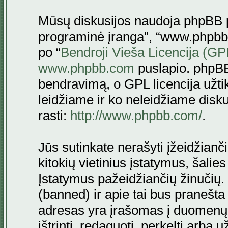
Mūsų diskusijos naudoja phpBB pr
programinė įranga”, “www.phpbb
po “
Bendroji Vieša Licencija (GP
www.phpbb.com
puslapio. phpBB
bendravimą, o GPL licencija užtik
leidžiame ir ko neleidžiame disk
rasti:
http://www.phpbb.com/
.
Jūs sutinkate nerašyti įžeidžianč
kitokių vietinius įstatymus, šalie
Įstatymus pažeidžiančių žinučių. 
(banned) ir apie tai bus pranešta 
adresas yra įrašomas į duomenų ba
ištrinti, redaguoti, perkelti arba