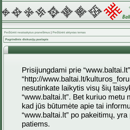
Peržiūrėti neatsakytus pranešimus
|
Peržiūrėti aktyvias temas
Pagrindinis diskusijų puslapis
Prisijungdami prie “www.baltai.lt”
“http://www.baltai.lt/kulturos_foru
nesutinkate laikytis visų šių tais
“www.baltai.lt”. Bet kuriuo metu 
kad jūs būtumėte apie tai informu
“www.baltai.lt” po pakeitimų, yra p
patiems.