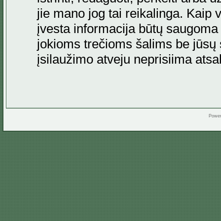
jie mano jog tai reikalinga. Kaip 
įvesta informacija būtų saugoma
jokioms trečioms šalims be jūsų s
įsilaužimo atveju neprisiima at
Powe