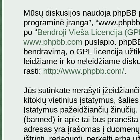
Mūsų diskusijos naudoja phpBB pr
programinė įranga”, “www.phpbb
po “
Bendroji Vieša Licencija (GP
www.phpbb.com
puslapio. phpBB
bendravimą, o GPL licencija užtik
leidžiame ir ko neleidžiame disk
rasti:
http://www.phpbb.com/
.
Jūs sutinkate nerašyti įžeidžianč
kitokių vietinius įstatymus, šalie
Įstatymus pažeidžiančių žinučių. 
(banned) ir apie tai bus pranešta 
adresas yra įrašomas į duomenų ba
ištrinti, redaguoti, perkelti arba