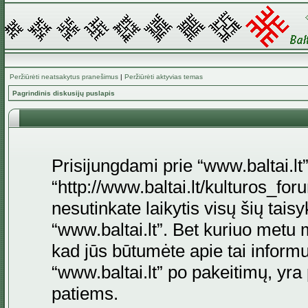
Peržiūrėti neatsakytus pranešimus
|
Peržiūrėti aktyvias temas
Pagrindinis diskusijų puslapis
Prisijungdami prie “www.baltai.lt”
“http://www.baltai.lt/kulturos_foru
nesutinkate laikytis visų šių tais
“www.baltai.lt”. Bet kuriuo metu 
kad jūs būtumėte apie tai informu
“www.baltai.lt” po pakeitimų, yra p
patiems.