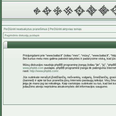
Peržiūrėti neatsakytus pranešimus
|
Peržiūrėti aktyvias temas
Pagrindinis diskusijų puslapis
Prisijungdami prie “www.baltai.lt” (toliau “mes”, “mūsų”, “www.baltai.lt”, “htt
Bet kuriuo metu mes galima pakeisti taisykles ir padarysime viską, kad jūs bū
Mūsų diskusijos naudoja phpBB programinę įrangą (toliau “jie”, “jų”, “ph
www.phpbb.com
puslapio. phpBB programinė įranga tik palengvina Interneti
rasti:
http://www.phpbb.com/
.
Jūs sutinkate nerašyti įžeidžiančių, nešvankių, vulgarių, šmeižiančių, grasin
(banned) ir apie tai bus pranešta jūsų Interneto paslaugų teikėjui. Visų žinu
jeigu jie mano jog tai reikalinga. Kaip vartotojas sutinkate su tuo, kad bet
įsilaužimo atveju neprisiima atsakomybės dėl informacijos saugumo.