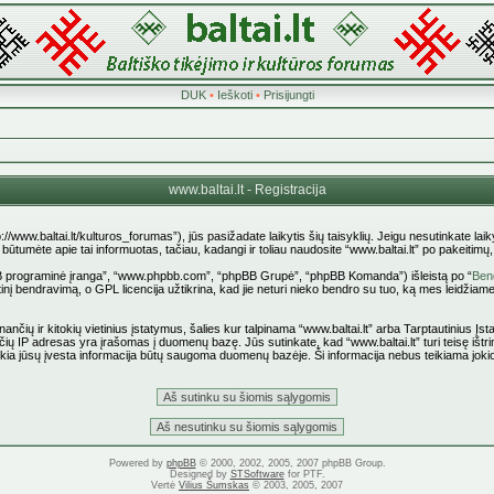
DUK
•
Ieškoti
•
Prisijungti
www.baltai.lt - Registracija
p://www.baltai.lt/kulturos_forumas”), jūs pasižadate laikytis šių taisyklių. Jeigu nesutinkate laiky
tumėte apie tai informuotas, tačiau, kadangi ir toliau naudosite “www.baltai.lt” po pakeitimų, yr
pBB programinė įranga”, “www.phpbb.com”, “phpBB Grupė”, “phpBB Komanda”) išleistą po “
Bend
nį bendravimą, o GPL licencija užtikrina, kad jie neturi nieko bendro su tuo, ką mes leidžiame
ančių ir kitokių vietinius įstatymus, šalies kur talpinama “www.baltai.lt” arba Tarptautinius Į
čių IP adresas yra įrašomas į duomenų bazę. Jūs sutinkate, kad “www.baltai.lt” turi teisę ištrin
 kokia jūsų įvesta informacija būtų saugoma duomenų bazėje. Ši informacija nebus teikiama joki
Powered by
phpBB
© 2000, 2002, 2005, 2007 phpBB Group.
Designed by
STSoftware
for PTF.
Vertė
Vilius Šumskas
© 2003, 2005, 2007