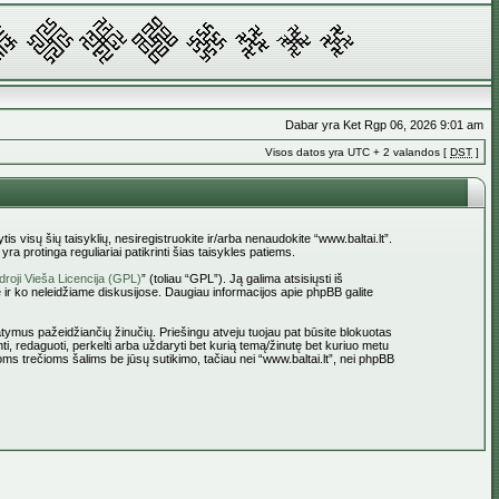
Dabar yra Ket Rgp 06, 2026 9:01 am
Visos datos yra UTC + 2 valandos [
DST
]
tis visų šių taisyklių, nesiregistruokite ir/arba nenaudokite “www.baltai.lt”.
a protinga reguliariai patikrinti šias taisykles patiems.
roji Vieša Licencija (GPL)
” (toliau “GPL”). Ją galima atsisiųsti iš
 ir ko neleidžiame diskusijose. Daugiau informacijos apie phpBB galite
statymus pažeidžiančių žinučių. Priešingu atveju tuojau pat būsite blokuotas
ti, redaguoti, perkelti arba uždaryti bet kurią temą/žinutę bet kuriuo metu
oms trečioms šalims be jūsų sutikimo, tačiau nei “www.baltai.lt”, nei phpBB