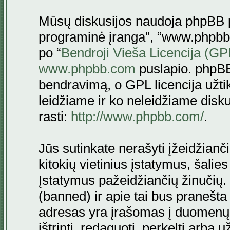
Mūsų diskusijos naudoja phpBB pr
programinė įranga”, “www.phpbb
po “
Bendroji Vieša Licencija (GP
www.phpbb.com
puslapio. phpBB
bendravimą, o GPL licencija užtik
leidžiame ir ko neleidžiame disk
rasti:
http://www.phpbb.com/
.
Jūs sutinkate nerašyti įžeidžianč
kitokių vietinius įstatymus, šalie
Įstatymus pažeidžiančių žinučių. 
(banned) ir apie tai bus pranešta 
adresas yra įrašomas į duomenų ba
ištrinti, redaguoti, perkelti arba