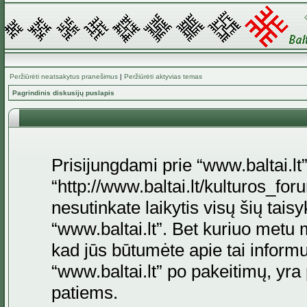
Peržiūrėti neatsakytus pranešimus
|
Peržiūrėti aktyvias temas
Pagrindinis diskusijų puslapis
Prisijungdami prie “www.baltai.lt”
“http://www.baltai.lt/kulturos_foru
nesutinkate laikytis visų šių tais
“www.baltai.lt”. Bet kuriuo metu 
kad jūs būtumėte apie tai informu
“www.baltai.lt” po pakeitimų, yra p
patiems.