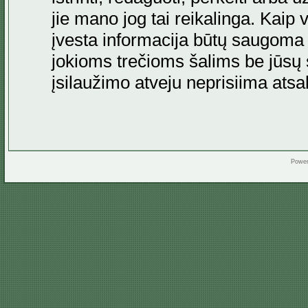
jie mano jog tai reikalinga. Kaip 
įvesta informacija būtų saugoma
jokioms trečioms šalims be jūsų s
įsilaužimo atveju neprisiima at
Powe