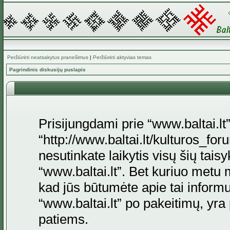
Peržiūrėti neatsakytus pranešimus
|
Peržiūrėti aktyvias temas
Pagrindinis diskusijų puslapis
Prisijungdami prie “www.baltai.lt”
“http://www.baltai.lt/kulturos_foru
nesutinkate laikytis visų šių tais
“www.baltai.lt”. Bet kuriuo metu 
kad jūs būtumėte apie tai informu
“www.baltai.lt” po pakeitimų, yra p
patiems.