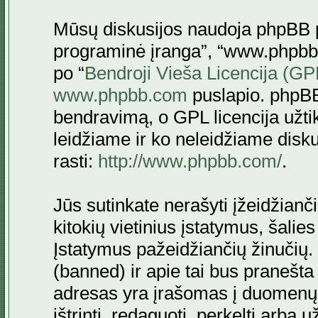
Mūsų diskusijos naudoja phpBB pr
programinė įranga”, “www.phpbb
po “
Bendroji Vieša Licencija (GP
www.phpbb.com
puslapio. phpBB
bendravimą, o GPL licencija užtik
leidžiame ir ko neleidžiame disk
rasti:
http://www.phpbb.com/
.
Jūs sutinkate nerašyti įžeidžianč
kitokių vietinius įstatymus, šalie
Įstatymus pažeidžiančių žinučių. 
(banned) ir apie tai bus pranešta 
adresas yra įrašomas į duomenų ba
ištrinti, redaguoti, perkelti arba