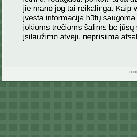
jie mano jog tai reikalinga. Kaip 
įvesta informacija būtų saugoma
jokioms trečioms šalims be jūsų s
įsilaužimo atveju neprisiima at
Powe