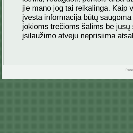
jie mano jog tai reikalinga. Kaip 
įvesta informacija būtų saugoma
jokioms trečioms šalims be jūsų s
įsilaužimo atveju neprisiima at
Powe