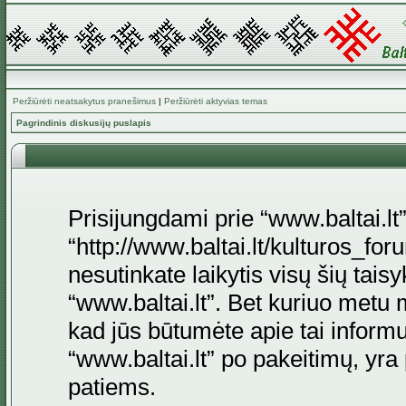
Peržiūrėti neatsakytus pranešimus
|
Peržiūrėti aktyvias temas
Pagrindinis diskusijų puslapis
Prisijungdami prie “www.baltai.lt”
“http://www.baltai.lt/kulturos_foru
nesutinkate laikytis visų šių tais
“www.baltai.lt”. Bet kuriuo metu 
kad jūs būtumėte apie tai informu
“www.baltai.lt” po pakeitimų, yra p
patiems.