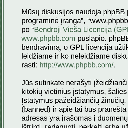
Mūsų diskusijos naudoja phpBB pr
programinė įranga”, “www.phpbb
po “
Bendroji Vieša Licencija (GP
www.phpbb.com
puslapio. phpBB
bendravimą, o GPL licencija užtik
leidžiame ir ko neleidžiame disk
rasti:
http://www.phpbb.com/
.
Jūs sutinkate nerašyti įžeidžianč
kitokių vietinius įstatymus, šalie
Įstatymus pažeidžiančių žinučių. 
(banned) ir apie tai bus pranešta 
adresas yra įrašomas į duomenų ba
ištrinti, redaguoti, perkelti arba