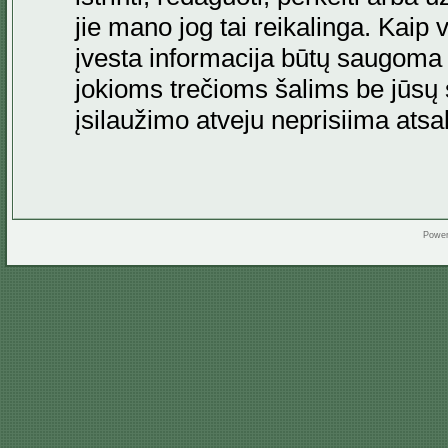
jie mano jog tai reikalinga. Kaip 
įvesta informacija būtų saugoma
jokioms trečioms šalims be jūsų s
įsilaužimo atveju neprisiima at
Powe