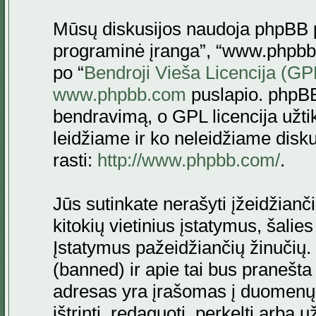
Mūsų diskusijos naudoja phpBB pr
programinė įranga”, “www.phpbb
po “
Bendroji Vieša Licencija (GP
www.phpbb.com
puslapio. phpBB
bendravimą, o GPL licencija užtik
leidžiame ir ko neleidžiame disk
rasti:
http://www.phpbb.com/
.
Jūs sutinkate nerašyti įžeidžianč
kitokių vietinius įstatymus, šalie
Įstatymus pažeidžiančių žinučių. 
(banned) ir apie tai bus pranešta 
adresas yra įrašomas į duomenų ba
ištrinti, redaguoti, perkelti arba