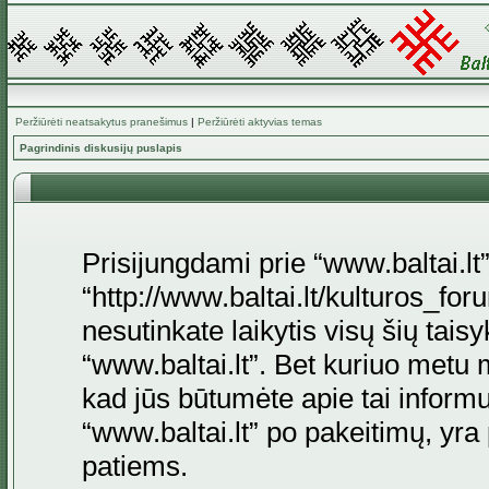
Peržiūrėti neatsakytus pranešimus
|
Peržiūrėti aktyvias temas
Pagrindinis diskusijų puslapis
Prisijungdami prie “www.baltai.lt”
“http://www.baltai.lt/kulturos_foru
nesutinkate laikytis visų šių tais
“www.baltai.lt”. Bet kuriuo metu 
kad jūs būtumėte apie tai informu
“www.baltai.lt” po pakeitimų, yra p
patiems.